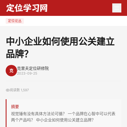
中
小
企
定位论丛
业
如
中小企业如何使用公关建立
何
品牌？
使
用
公
克里夫定位研修院
克
2023-09-25
关
建
阅读数
1,597
立
品
摘要
牌？
视觉锤有没有具体方法论可循？ 一个品牌在心智中可以代表
两个产品吗？ 中小企业如何使用公关建立品牌？