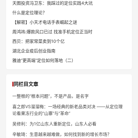
天图投资冯卫东：我踩过的定位实践4大坑
什么是定位理论？
【解密】小天才电话手表崛起之谜
周鸿祎:爆款风口已过 找准手机定位正当时
西贝：把家常菜卖到10个亿
湖北企业疫后创业指南
雅迪“更高端”定位如何落地（二）
同栏目文章
一整根的“根本问题”，不是产品，是名字
喜之郎VS溜溜梅：一场经典的新老品类对决 ——从定位理
论看果冻行业的“山寨”与“革命”
吴修利：为1亿山东人重新定位，山东人必看
辛敏琦：生意越来越难做，如何找到新的增长市场？