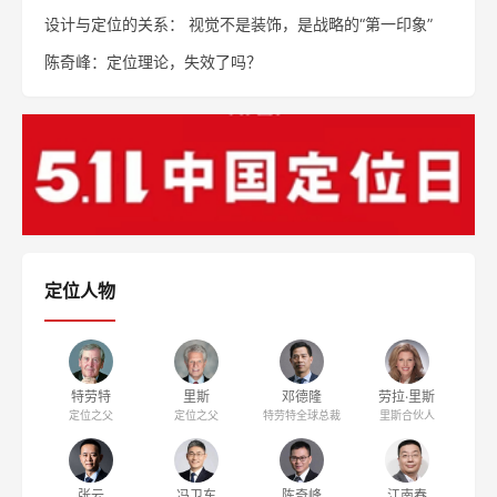
设计与定位的关系： 视觉不是装饰，是战略的“第一印象”
陈奇峰：定位理论，失效了吗？
定位人物
特劳特
里斯
邓德隆
劳拉·里斯
定位之父
定位之父
特劳特全球总裁
里斯合伙人
张云
冯卫东
陈奇峰
江南春