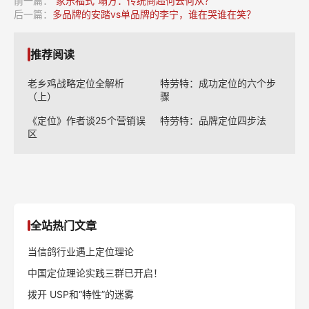
前一篇：
“家乐福式”塌方：传统商超何去何从？
后一篇：
多品牌的安踏vs单品牌的李宁，谁在哭谁在笑？
推荐阅读
老乡鸡战略定位全解析
特劳特：成功定位的六个步
（上）
骤
《定位》作者谈25个营销误
特劳特：品牌定位四步法
区
全站热门文章
当信鸽行业遇上定位理论
中国定位理论实践三群已开启！
拨开 USP和“特性”的迷雾