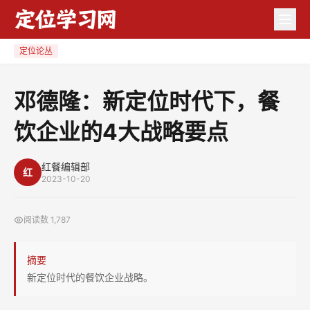
邓
德
隆：
定位论丛
新
定
邓德隆：新定位时代下，餐
位
饮企业的4大战略要点
时
代
下，
红餐编辑部
红
2023-10-20
餐
饮
阅读数
1,787
企
业
摘要
的
新定位时代的餐饮企业战略。
4
大