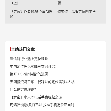
（上）
骤
《定位》作者谈25个营销误
特劳特：品牌定位四步法
区
全站热门文章
当信鸽行业遇上定位理论
中国定位理论实践三群已开启！
拨开 USP和“特性”的迷雾
天图投资冯卫东：我踩过的定位实践4大坑
什么是定位理论？
【解密】小天才电话手表崛起之谜
周鸿祎:爆款风口已过 找准手机定位正当时