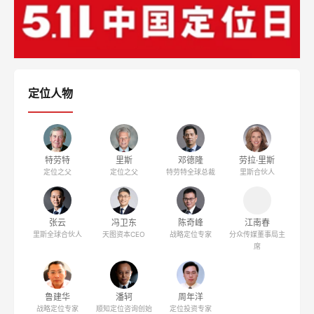
定位人物
特劳特
里斯
邓德隆
劳拉·里斯
定位之父
定位之父
特劳特全球总裁
里斯合伙人
张云
冯卫东
陈奇峰
江南春
里斯全球合伙人
天图资本CEO
战略定位专家
分众传媒董事局主
席
鲁建华
潘轲
周年洋
战略定位专家
顺知定位咨询创始
定位投资专家