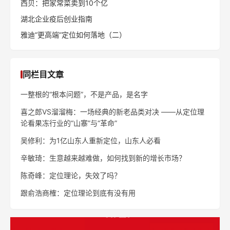
西贝：把家常菜卖到10个亿
湖北企业疫后创业指南
雅迪“更高端”定位如何落地（二）
同栏目文章
一整根的“根本问题”，不是产品，是名字
喜之郎VS溜溜梅：一场经典的新老品类对决 ——从定位理
论看果冻行业的“山寨”与“革命”
吴修利：为1亿山东人重新定位，山东人必看
辛敏琦：生意越来越难做，如何找到新的增长市场？
陈奇峰：定位理论，失效了吗？
跟俞浩商榷：定位理论到底有没有用