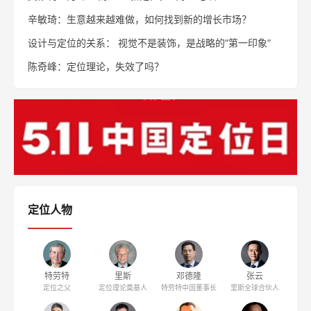
定位人物
特劳特
里斯
邓德隆
劳拉·里斯
定位之父
定位之父
特劳特全球总裁
里斯合伙人
张云
冯卫东
陈奇峰
江南春
里斯全球合伙人
天图资本CEO
战略定位专家
分众传媒董事局主
席
鲁建华
潘轲
周年洋
战略定位专家
顺知定位咨询创始
定位投资专家
人
关注公众号