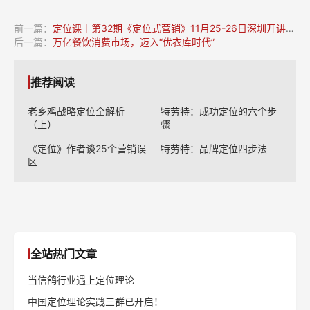
全站热门文章
当信鸽行业遇上定位理论
中国定位理论实践三群已开启！
拨开 USP和“特性”的迷雾
天图投资冯卫东：我踩过的定位实践4大坑
什么是定位理论？
【解密】小天才电话手表崛起之谜
周鸿祎:爆款风口已过 找准手机定位正当时
西贝：把家常菜卖到10个亿
湖北企业疫后创业指南
雅迪“更高端”定位如何落地（二）