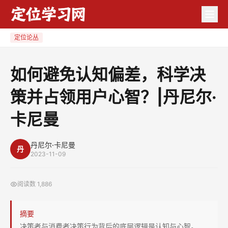
如
何
避
定位论丛
免
认
如何避免认知偏差，科学决
知
策并占领用户心智？|丹尼尔·
偏
差，
卡尼曼
科
学
丹尼尔·卡尼曼
决
丹
2023-11-09
策
并
阅读数
1,886
占
领
摘要
用
决策者与消费者决策行为背后的底层逻辑是认知与心智。