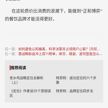
在这轮质价比消费的浪潮下，能做到“正和博弈”
的餐饮品牌才能活得更好。
前一篇：
如何避免认知偏差，科学决策并占领用户心智？|丹尼尔·卡尼曼
后一篇：
靠战略新品冲上双11榜单，徕芬、薇姿、波司登是怎么做到的？
推荐阅读
老乡鸡战略定位全解析
特劳特：成功定位的六个步
（上）
骤
《定位》作者谈25个营销误
特劳特：品牌定位四步法
区