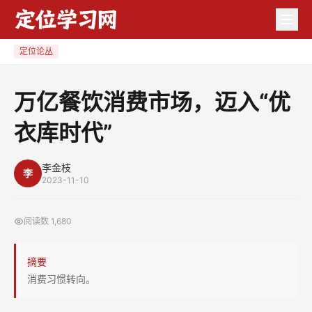
万
亿
餐
定位论丛
饮
消
万亿餐饮消费市场，迈入“优
费
衣库时代”
市
场，
迈
李金枝
李
2023-11-10
入
“优
阅读数
1,680
衣
库
摘要
时
消费习惯转向。
代”