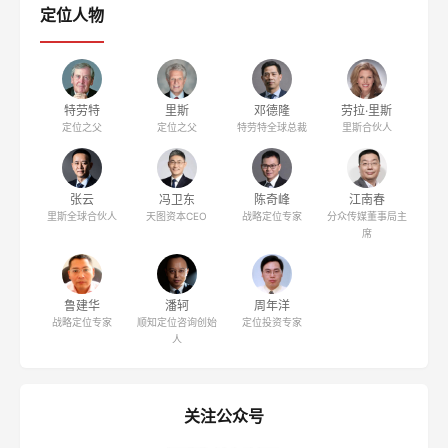
定位人物
特劳特
里斯
邓德隆
劳拉·里斯
定位之父
定位之父
特劳特全球总裁
里斯合伙人
张云
冯卫东
陈奇峰
江南春
里斯全球合伙人
天图资本CEO
战略定位专家
分众传媒董事局主
席
鲁建华
潘轲
周年洋
战略定位专家
顺知定位咨询创始
定位投资专家
人
关注公众号