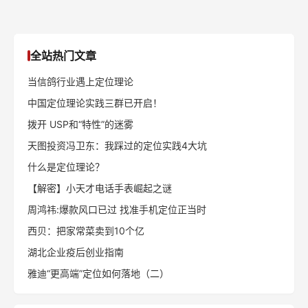
全站热门文章
当信鸽行业遇上定位理论
中国定位理论实践三群已开启！
拨开 USP和“特性”的迷雾
天图投资冯卫东：我踩过的定位实践4大坑
什么是定位理论？
【解密】小天才电话手表崛起之谜
周鸿祎:爆款风口已过 找准手机定位正当时
西贝：把家常菜卖到10个亿
湖北企业疫后创业指南
雅迪“更高端”定位如何落地（二）