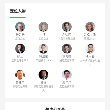
定位人物
特劳特
里斯
邓德隆
劳拉·里斯
定位之父
定位之父
特劳特全球总裁
里斯合伙人
张云
冯卫东
陈奇峰
江南春
里斯全球合伙人
天图资本CEO
战略定位专家
分众传媒董事局主
席
鲁建华
潘轲
周年洋
战略定位专家
顺知定位咨询创始
定位投资专家
人
关注公众号