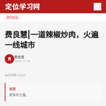
费
良
慧|
定位论丛
一
道
费良慧|一道辣椒炒肉，火遍
辣
一线城市
椒
炒
肉，
费良慧
费
2023-11-14
火
遍
阅读数
4,002
一
线
摘要
城
聚焦的力量。
市