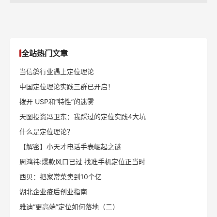
全站热门文章
当信鸽行业遇上定位理论
中国定位理论实践三群已开启！
拨开 USP和“特性”的迷雾
天图投资冯卫东：我踩过的定位实践4大坑
什么是定位理论？
【解密】小天才电话手表崛起之谜
周鸿祎:爆款风口已过 找准手机定位正当时
西贝：把家常菜卖到10个亿
湖北企业疫后创业指南
雅迪“更高端”定位如何落地（二）