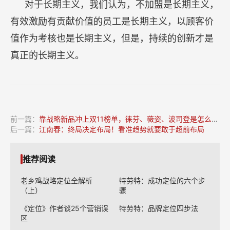
对于长期主义，我们认为，不加盟是长期主义，
有效激励有贡献价值的员工是长期主义，以顾客价
值作为考核也是长期主义，但是，持续的创新才是
真正的长期主义。
前一篇：
靠战略新品冲上双11榜单，徕芬、薇姿、波司登是怎么做到的？
后一篇：
江南春：终局决定布局！看准趋势就要敢于超前布局
推荐阅读
老乡鸡战略定位全解析
特劳特：成功定位的六个步
（上）
骤
《定位》作者谈25个营销误
特劳特：品牌定位四步法
区