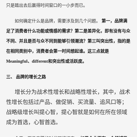
今天我们所面对的问题，也不是所谓的平台算法，
其实作为
一个消费品品牌，最大的算法就是算准人心，这是生意增长的根
本。
《孙子兵法》开篇讲了五个字，“道、天、地、将、法”，天是
天象，做事的大趋势；地是时间窗口；将是团队；法是运营管理的
效率和激励机制。天、地、将、法都无比重要，但中国人打仗把把
道放在第一位——道是人心，是发现消费者心智的开关，是所谓的
品牌认知。有了品牌认知就有了护城河，消费品的根本护城河一是
渠道渗透力的护城河，二是心智渗透力的护城河，所以产品的创新
只是踏出去后赢得时间窗口的一小步而已。
如何确定什么是品牌，需要涉及到几个问题。
第一，品牌满
足了消费者什么功能或情感的需求？第二是差异化，即有没有与众
不同、并且是否与众不同到能够引领潮流？第三叫突出性，指的是
在相同类别中，消费者会第一时间想起谁。这三点就是