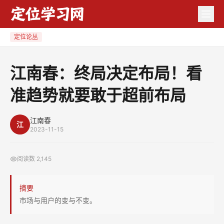
江
南
春：
定位论丛
终
局
江南春：终局决定布局！看
决
准趋势就要敢于超前布局
定
布
局！
江南春
江
2023-11-15
看
准
阅读数
2,145
趋
势
摘要
就
市场与用户的变与不变。
要
敢