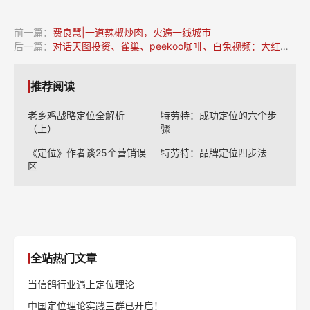
他一定会记住一两个品牌，被记住的品牌才是头部聚集。接下来，
人口增长的红利结束了，但是人心的红利正在展开；流量的红利结
束，品牌的红利正在展开，所以最后穿越周期的只能是品牌，品牌
才是商业世界中最大的“马太效应”，头部品牌会吸走行业大部分的
力量，所以成为绝对头部品牌、成为首选品牌，才能穿越周期。
前一篇：
费良慧|一道辣椒炒肉，火遍一线城市
后一篇：
对话天图投资、雀巢、peekoo咖啡、白兔视频：大红利时代已过，品牌如何突围？
推荐阅读
老乡鸡战略定位全解析
特劳特：成功定位的六个步