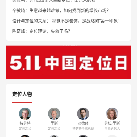
西贝：把家常菜卖到10个亿
湖北企业疫后创业指南
雅迪“更高端”定位如何落地（二）
同栏目文章
一整根的“根本问题”，不是产品，是名字
喜之郎VS溜溜梅：一场经典的新老品类对决 ——从定位理
论看果冻行业的“山寨”与“革命”
吴修利：为1亿山东人重新定位，山东人必看
辛敏琦：生意越来越难做，如何找到新的增长市场？
设计与定位的关系： 视觉不是装饰，是战略的“第一印象”
陈奇峰：定位理论，失效了吗？