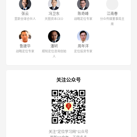
定位人物
特劳特
里斯
邓德隆
劳拉·里斯
定位之父
定位之父
特劳特全球总裁
里斯合伙人
张云
冯卫东
陈奇峰
江南春
里斯全球合伙人
天图资本CEO
战略定位专家
分众传媒董事局主
席
鲁建华
潘轲
周年洋
战略定位专家
顺知定位咨询创始
定位投资专家