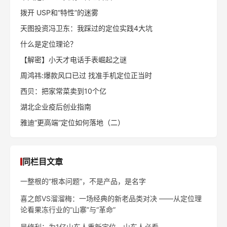
（上）
骤
《定位》作者谈25个营销误
特劳特：品牌定位四步法
区
全站热门文章
当信鸽行业遇上定位理论
中国定位理论实践三群已开启！
拨开 USP和“特性”的迷雾
天图投资冯卫东：我踩过的定位实践4大坑
什么是定位理论？
【解密】小天才电话手表崛起之谜
周鸿祎:爆款风口已过 找准手机定位正当时