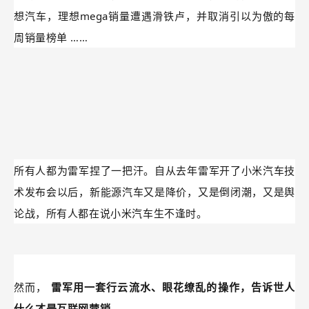
内卷的汽车，封神的雷军
熟悉中国汽车市场的人都知道，在新能源车企的带动下整个
汽车圈都卷了起来，比亚迪秦7.98万开回家，然后各大品牌
都加入到价格战中。
威马、高合汽车倒闭，苹果叫停汽车项目，华为问界反超理
想汽车，理想mega销量遭遇滑铁卢，并取消引以为傲的每
周销量榜单
……