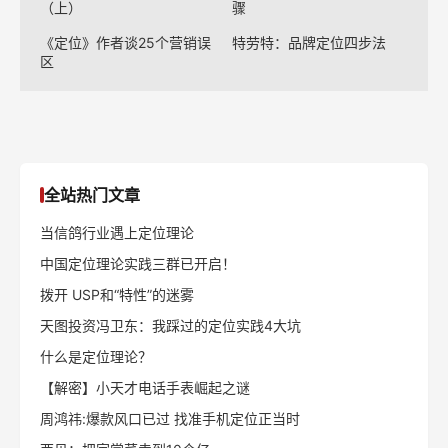
前一篇：
和先锋电器相比，你真的不懂什么是聚焦
后一篇：
“左右哥”ip符号设计的2个方法，科技狠活的“辛吉飞”用了第1个
推荐阅读
老乡鸡战略定位全解析
特劳特：成功定位的六个步
（上）
骤
《定位》作者谈25个营销误
特劳特：品牌定位四步法
区
全站热门文章