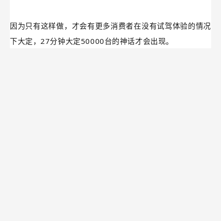
雷布斯之前，大定之后不可退定。雷布斯之后，大定之后7
天内无理由退定。
就问你服不服？
这样做，雷布斯可谓用心良苦。
因为只有这样做，才会有更多消费者在没有试驾体验的情况
下大定，27分钟大定50000台的神话才会出现。