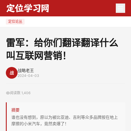
雷
军：
给
定位论丛
你
们
雷军：给你们翻译翻译什么
翻
叫互联网营销！
译
翻
译
战略老王
战
2024-04-03
什
么
阅读数
1,406
叫
互
摘要
联
谁也没有想到，原以为被比亚迪、吉利等众多品牌按在地上
网
摩擦的小米汽车，竟然卖爆了！
营