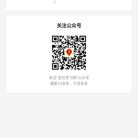
特劳特
里斯
邓德隆
劳拉·里斯
定位之父
定位之父
特劳特全球总裁
里斯合伙人
张云
冯卫东
陈奇峰
江南春
里斯全球合伙人
天图资本CEO
战略定位专家
分众传媒董事局主
席
鲁建华
潘轲
周年洋
战略定位专家
顺知定位咨询创始
定位投资专家
人
关注公众号