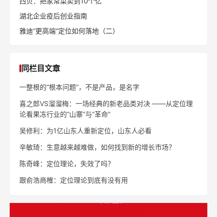
当信鸽行业遇上定位理论
中国定位理论实践三群已开启！
拨开 USP和“特性”的迷雾
天图投资冯卫东：我踩过的定位实践4大坑
什么是定位理论？
【解密】小天才电话手表崛起之谜
周鸿祎:爆款风口已过 找准手机定位正当时
西贝：把家常菜卖到10个亿
湖北企业疫后创业指南
雅迪“更高端”定位如何落地（二）
同栏目文章
一整根的“根本问题”，不是产品，是名字
喜之郎VS溜溜梅：一场经典的新老品类对决 ——从定位理