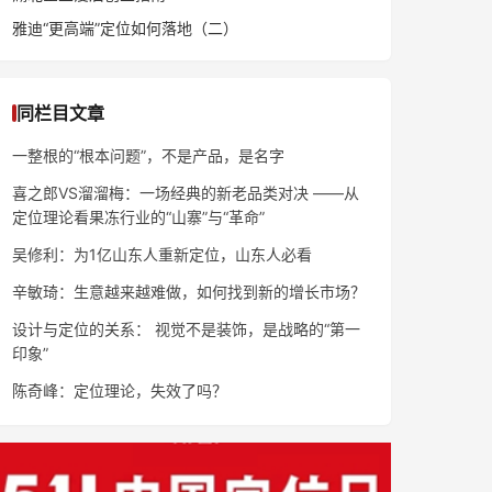
雅迪“更高端”定位如何落地（二）
同栏目文章
一整根的“根本问题”，不是产品，是名字
喜之郎VS溜溜梅：一场经典的新老品类对决 ——从
定位理论看果冻行业的“山寨”与“革命”
吴修利：为1亿山东人重新定位，山东人必看
辛敏琦：生意越来越难做，如何找到新的增长市场？
设计与定位的关系： 视觉不是装饰，是战略的“第一
印象”
陈奇峰：定位理论，失效了吗？