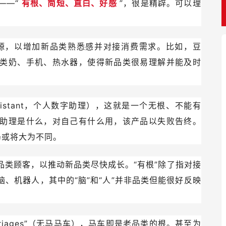
——“
有根、简短、直白、好感
”，很是精辟。可以理
源，以增加新品类熟悉感并对接消费需求。比如，豆
类奶、手机、热水器，使得新品类很易理解并能及时
l Assistant，个人数字助理），这就是一个无根、不能有
助理是什么，对自己有什么用，该产品以失败告终。
局或将大为不同。
品类顾客，以推动新品类尽快成长。“有根”除了指对接
、机器人，其中的“脑”和“人”并非品类但能很好反映
arriages”（无马马车），马车即是老品类的根。甚至为