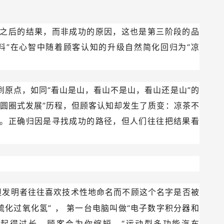
之后的结果，而非成功的原因，这也是第三阶段的品
料”在心智中随着顾客认知的升级自然简化回归为“凉
到原点，如同“看山是山，看山不是山，看山还是山”的
“圆圈式发展”历程，但顾客认知却发生了质变：凉茶不
。正确归因是寻找成功的路径，但人们往往把结果看
但发明者往往喜欢技术性地命名而不顾这个名字是否被
硫化过氧化氢”
，
第一台电脑叫做“电子数字积分器和
起得过长，顾客会为你缩短，“运动型多功能汽车