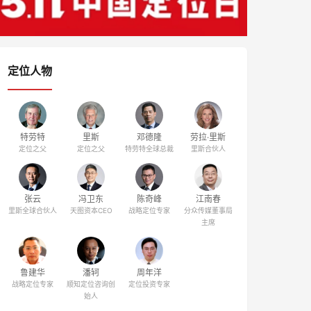
定位人物
特劳特
里斯
邓德隆
劳拉·里斯
定位之父
定位之父
特劳特全球总裁
里斯合伙人
张云
冯卫东
陈奇峰
江南春
里斯全球合伙人
天图资本CEO
战略定位专家
分众传媒董事局
主席
鲁建华
潘轲
周年洋
战略定位专家
顺知定位咨询创
定位投资专家
始人