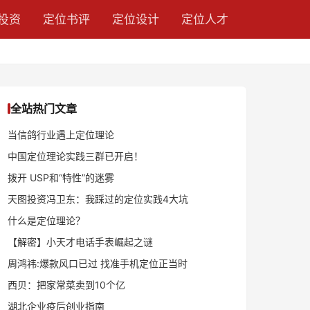
投资
定位书评
定位设计
定位人才
全站热门文章
当信鸽行业遇上定位理论
中国定位理论实践三群已开启！
拨开 USP和“特性”的迷雾
天图投资冯卫东：我踩过的定位实践4大坑
什么是定位理论？
【解密】小天才电话手表崛起之谜
周鸿祎:爆款风口已过 找准手机定位正当时
西贝：把家常菜卖到10个亿
湖北企业疫后创业指南