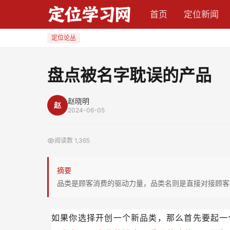
盘
首页
定位新闻
点
被
定位论丛
名
字
盘点被名字耽误的产品
耽
误
赵晓明
赵
的
2024-06-05
产
品
阅读数
1,365
摘要
品类是顾客消费的驱动力量，品类名则是直接对接顾客
如果你选择开创一个新品类，那么首先要起