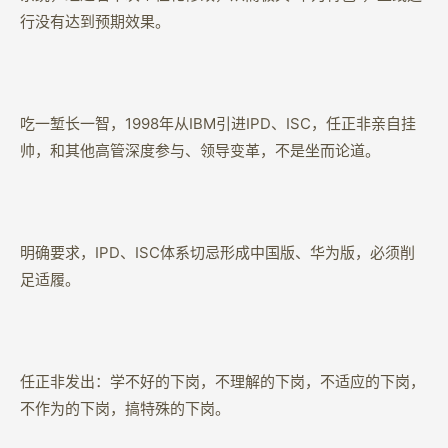
行没有达到预期效果。
吃一堑长一智，1998年从IBM引进IPD、ISC，任正非亲自挂
帅，和其他高管深度参与、领导变革，不是坐而论道。
明确要求，IPD、ISC体系切忌形成中国版、华为版，必须削
足适履。
任正非发出：学不好的下岗，不理解的下岗，不适应的下岗，
不作为的下岗，搞特殊的下岗。