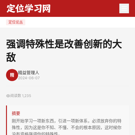
强
调
特
定位论丛
殊
性
强调特殊性是改善创新的大
是
敌
改
善
创
精益管理人
精
2024-06-07
新
的
阅读数
1,235
大
敌
摘要
刚开始学习一项新东西，引进一项新体系，必须放弃你的特
殊性，因为这是你不知、不懂、不会的根本原因，这时候你
没有资格强调你的特殊性。