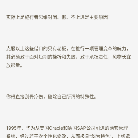
实际上是施行者思维封闭、懒、不上进是主要原因！
克服以上这些借口的只有老板，在推行一项管理变革的魄力，
其必须敢于面对短期的挫折和失败，敢于承担责任，风物长宜
放眼量。
你得直接刮骨疗伤，破除自己所谓的特殊性。
1995年，华为从美国Oracle和德国SAP公司引进的两套管理
系统，经过若干次个性化修改，从而极具“华为特色”，上线运