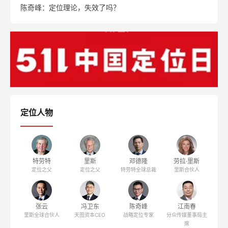
陈奇峰：定位理论，失效了吗？
定位人物
特劳特
里斯
邓德隆
劳拉·里斯
定位之父
定位之父
特劳特全球总裁
里斯合伙人
张云
冯卫东
陈奇峰
江南春
里斯全球合伙人
天图资本CEO
战略定位专家
分众传媒董事局主
席