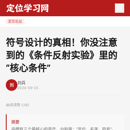
符
号
设
定位论丛
计
的
符号设计的真相！你没注意
真
到的《条件反射实验》里的
相！
你
“核心条件”
没
注
刘兵
意
刘
2024-09-23
到
的
阅读数
1,182
《条
件
摘要
反
品牌有三个最核心的资产，分别是：“定位、名字、符号”。