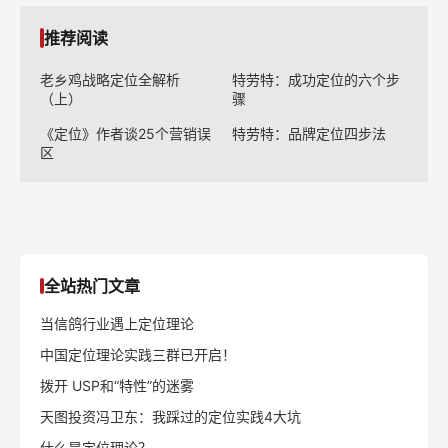
推荐阅读
老乡鸡战略定位全解析
特劳特：成功定位的六个步
（上）
骤
《定位》作者谈25个营销误
特劳特：品牌定位四步法
区
全站热门文章
当信鸽行业遇上定位理论
中国定位理论实践三群已开启！
拨开 USP和“特性”的迷雾
天图投资冯卫东：我踩过的定位实践4大坑
什么是定位理论？