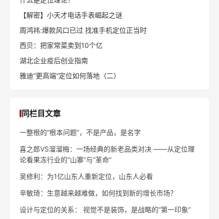
【解密】小天才电话手表崛起之谜
周鸿祎:爆款风口已过 找准手机定位正当时
西贝：把家常菜卖到10个亿
湖北企业疫后创业指南
雅迪“更高端”定位如何落地（二）
同栏目文章
一整根的“根本问题”，不是产品，是名字
喜之郎VS溜溜梅：一场经典的新老品类对决 ——从定位理
论看果冻行业的“山寨”与“革命”
吴修利：为1亿山东人重新定位，山东人必看
辛敏琦：生意越来越难做，如何找到新的增长市场？
设计与定位的关系： 视觉不是装饰，是战略的“第一印象”