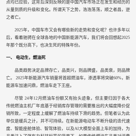
点均已应验，这背后深刻反映的是中国汽车市场正在发生和经历的
言
从量到质的升级和变化。所谓天下之势，浩浩荡荡，顺之者昌，逆
之者亡。
2025年，中国车市又会有哪些新的走势和变化呢？也许多年以
后，看着驰骋在全球各地的中国新能源汽车，我们将会回想起2025
年那个既分高下，也决生死的特殊年份。
一、
电动生，燃油死
品类趋势决定品牌存亡，品类兴，则品牌盛，品类衰，则品牌
亡。
2025年新能源汽车销量将首超燃油车，渗透率将突破60%，新
能源车加速问鼎，燃油车走下王座。
尽管
24年12月燃油车份额又有抬头迹象，但主要归因于各大
传统燃油主机厂年底基于经销库存管理的需要推出的大幅度降价促
销所致，一定程度上缓解了燃油车持续下滑的趋势。但笔者认为此
举仅是缓兵之计，并不可持续。在新能源电动车不断升级的迭代速
度、智能座舱体验、智驾体验，以及AI大模型全面上车的加持，为