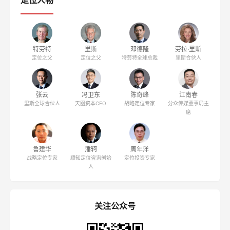
定位人物
特劳特
里斯
邓德隆
劳拉·里斯
定位之父
定位之父
特劳特全球总裁
里斯合伙人
张云
冯卫东
陈奇峰
江南春
里斯全球合伙人
天图资本CEO
战略定位专家
分众传媒董事局主
席
鲁建华
潘轲
周年洋
战略定位专家
顺知定位咨询创始
定位投资专家
人
关注公众号