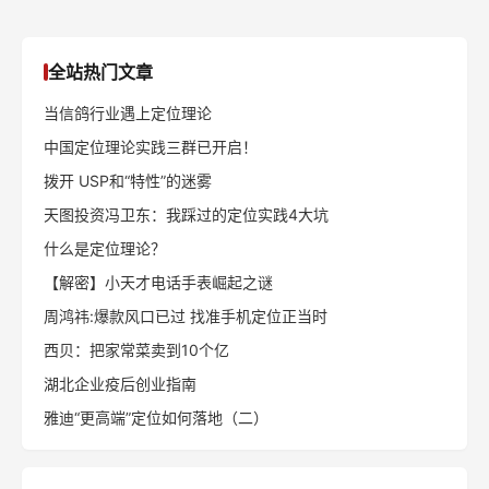
全站热门文章
当信鸽行业遇上定位理论
中国定位理论实践三群已开启！
拨开 USP和“特性”的迷雾
天图投资冯卫东：我踩过的定位实践4大坑
什么是定位理论？
【解密】小天才电话手表崛起之谜
周鸿祎:爆款风口已过 找准手机定位正当时
西贝：把家常菜卖到10个亿
湖北企业疫后创业指南
雅迪“更高端”定位如何落地（二）