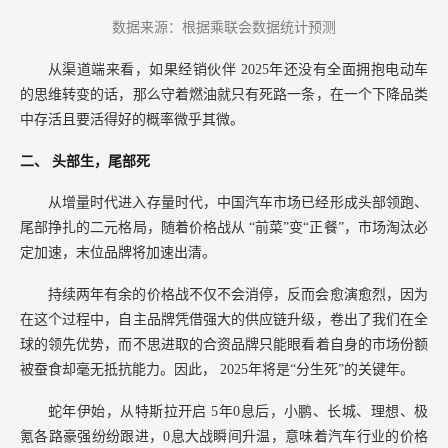
数据来源：根据乘联会数据统计预测
从渠道端来看，如果经销伙伴
2025年还没有全面拥抱电动车
的思维转变的话，那么守着燃油就只有死路一条，在一个下降品类
中存活且要活得好的概率微乎其微。
二、
头部生，尾部死
从增量时代进入存量时代，中国汽车市场已经形成头部领跑、
尾部挣扎的二元格局，随着价格战从
“前菜”变“正餐”，市场淘汰必
定加速，末位品牌将加速出清。
持续两年有余的价格战不仅不会消停，反而会愈演愈烈，因为
在这个过程中，自主品牌凭借强大的供应链升级，卷出了我们在全
球的领先优势，而不思进取的合资品牌只能眼看着自身的市场份额
被蚕食却毫无抵抗能力。因此，
2025年将是“分生死”的关键年。
蛇年伊始，从特斯拉开启
5年0息后，小鹏、长城、理想、极
氪各路豪强纷纷跟进，0息大战瞬间升温，意味着汽车行业的价格