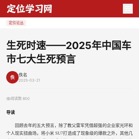
生
死
时
定位论丛
速
——
生死时速——2025年中国车
2025
市七大生死预言
年
中
国
佚名
佚
2025-03-21
车
市
阅读数
800
七
大
导读
生
死
回顾去年的五大预言，除了教父雷军凭借超强的企业家光环和
个人现实扭曲场，将小米
SU7打造成了现象级的爆款之外，其他几
预