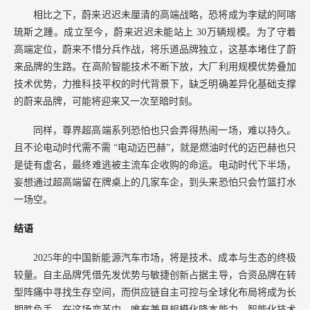
相比之下，蔚来迟迟未厘清的高端战略，恐将成为李斌的阿喀
琉斯之踵。成立至今，蔚来迟迟未能站上
30万辆规模。为了守着
高端定位，蔚来不惜分兵作战，将乐道品牌独立，这基本堵住了蔚
来品牌的生路。在高阶智能技术不断下放，大厂利用规模优势叠加
技术优势，力推科技平权的时代背景下，缺乏明确差异化基础支撑
的蔚来品牌，可能将迎来又一次至暗时刻。
同样，尊界超高端系列恐怕也只会弄得热闹一场，难以持久。
且不论电动时代需不需
“电动迈巴赫”，就是燃油时代的迈巴赫也只
是徒有虚名，最终难逃被主流车企收购的命运。电动时代下半场，
妄想通过超高端留在牌桌上的几家车企，到头来恐怕只会竹篮打水
一场空。
结语
2025年的中国新能源汽车市场，将是技术、成本与生态的终极
较量。自主品牌凭借先发优势与敏捷创新占据主导，合资品牌在转
型阵痛中寻找生存空间，而供应链自主可控与全球化布局将成为长
期胜负手。在这场变革中，唯有兼具规模化降本能力、智能化技术