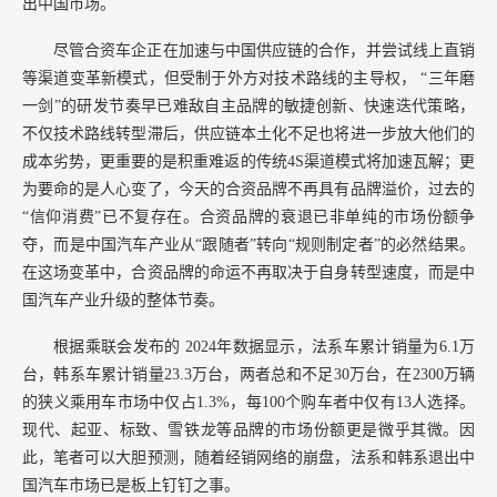
出中国市场。
尽管合资车企正在加速与中国供应链的合作，并尝试线上直销
等渠道变革新模式，但受制于外方对技术路线的主导权，
“三年磨
一剑”的研发节奏早已难敌自主品牌的敏捷创新、快速迭代策略，
不仅技术路线转型滞后，供应链本土化不足也将进一步放大他们的
成本劣势，更重要的是积重难返的传统4S渠道模式将加速瓦解；更
为要命的是人心变了，今天的合资品牌不再具有品牌溢价，过去的
“信仰消费”已不复存在。合资品牌的衰退已非单纯的市场份额争
夺，而是中国汽车产业从“跟随者”转向“规则制定者”的必然结果。
在这场变革中，合资品牌的命运不再取决于自身转型速度，而是中
国汽车产业升级的整体节奏。
根据乘联会发布的
2024年数据显示，法系车累计销量为6.1万
台，韩系车累计销量23.3万台，两者总和不足30万台，在2300万辆
的狭义乘用车市场中仅占1.3%，每100个购车者中仅有13人选择。
现代、起亚、标致、雪铁龙等品牌的市场份额更是微乎其微。因
此，笔者可以大胆预测，随着经销网络的崩盘，法系和韩系退出中
国汽车市场已是板上钉钉之事。