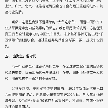
慢、面临巨大竞争压力的各家车企不得不来思考未来的战略布局，
上汽、广汽、北汽、江淮等老牌国企也许会有跟进重组的动作，加
速行业洗牌。
当然，这场整合潮不是简单的
“大鱼吃小鱼”，而是中国汽车工
业从草莽竞争走向成熟集约的标志，唯有经历此轮洗牌，方能诞生
真正具备全球竞争力的中国汽车巨头。未来甚不排除可能出现“千
万辆级”的强强联合，通过重组并购跻身全球数一数二规模车企行
列。
五、
出海生，留守死
汽车行业是全产业链范畴的竞争，在全球建立起产业供应链优
势至关重要。优先出海优先享受红利，在更广阔的市场建立先发优
势可用来抵抗单一市场的不确定性。
尽管受欧盟、美国贸易壁垒的影响，
2025年新能源汽车出口
会面临短期的波动，但总量仍将有望突破200万辆。各大车企通过
海外建厂及“贸易+投资”模式应对政策风险，独联体、东南亚将成
为核心增量市场。