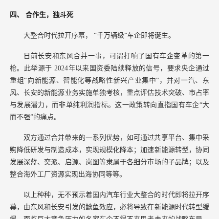
四、
合作生，独斗死
大整合时代拉开序幕，
“千万辆级”车企即将诞生。
日前长安和东风合并一事，可谓打响了国有车企变革的第一
枪。此举源于
2024年以来国资委陆续释放的信号，要求央企通过
重组“向新能源、智能化等战略性新兴产业集中”，并对一汽、东
风、长安的新能源业务实施单独考核，重点评估技术突破、市占率
与发展潜力，而非单纯利润指标。这一政策转向直指国有车企“大
而不强”的痛点。
双方通过合并带来的一系列优势，如可通过共享平台、集中采
购降低研发与制造成本，实现规模化降本；加速新能源转型，协同
发展深蓝、奕派、启源、岚图等隶属于各细分市场的子品牌；以及
整合海外工厂资源实现出海协同等等。
以上种种，无不预示着国内汽车行业大整合的时代即将拉开序
幕，由东风和长安引发的鲶鱼效应，必将导致在新能源时代转型缓