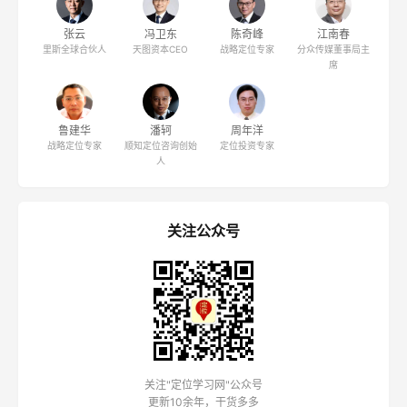
张云
冯卫东
陈奇峰
江南春
里斯全球合伙人
天图资本CEO
战略定位专家
分众传媒董事局主
席
鲁建华
潘轲
周年洋
战略定位专家
顺知定位咨询创始
定位投资专家
人
关注公众号
关注"定位学习网"公众号
更新10余年，干货多多