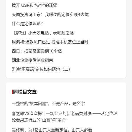
拨开 USP和“特性”的迷雾
天图投资冯卫东：我踩过的定位实践4大坑
什么是定位理论？
【解密】小天才电话手表崛起之谜
周鸿祎:爆款风口已过 找准手机定位正当时
西贝：把家常菜卖到10个亿
湖北企业疫后创业指南
雅迪“更高端”定位如何落地（二）
同栏目文章
一整根的“根本问题”，不是产品，是名字
喜之郎VS溜溜梅：一场经典的新老品类对决 ——从定位理
论看果冻行业的“山寨”与“革命”
吴修利：为1亿山东人重新定位，山东人必看