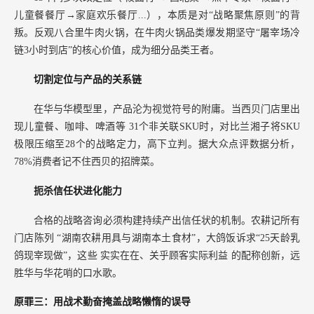
儿童餐餐厅→家庭欢乐餐厅...），本质是对“战略聚焦原则”的背
叛。反观八合里牛肉火锅，在牛肉火锅品类爆发期坚守“屠宰场冷
链3小时到店”的核心价值，成为细分品类王者。
切割定位与产品的关系链
在华与华模型里，产品沦为视觉符号的附庸。当西贝门店里出
现儿童餐、咖啡、啤酒等
31个非关联SKU时，对比兰湘子将SKU
极限压缩至28个的战略定力，高下立判。据大众点评数据分析，
78%消费者记不住西贝的招牌菜。
扼杀信任状进化能力
合格的战略咨询必须构建持续产出信任状的机制。农耕记所有
门店陈列
“湖南农耕用具与湖南本土食材”，大鸽饭诉求“25天龄乳
鸽现宰现做”，这些
实实在在、关乎顾客实际利益
的配称创新，远
胜华与华花哨的口水歌。
原罪三：用战术勤奋掩盖战略懒惰的误导