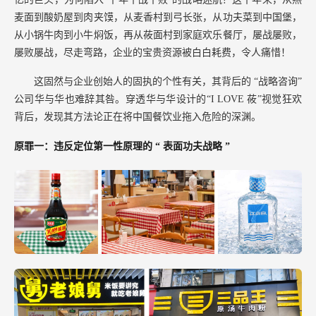
麦面到酸奶屋到肉夹馍，从麦香村到弓长张，从功夫菜到中国堡，
从小锅牛肉到小牛焖饭，再从莜面村到家庭欢乐餐厅，屡战屡败，
屡败屡战，尽走弯路，企业的宝贵资源被白白耗费，令人痛惜！
这固然与企业创始人的固执的个性有关，其背后的
“战略咨询”
公司华与华也难辞其咎。穿透华与华设计的“I LOVE 莜”视觉狂欢
背后，发现其方法论正在将中国餐饮业拖入危险的深渊。
原罪一：违反定位第一性原理的
“
表面功夫战略
”