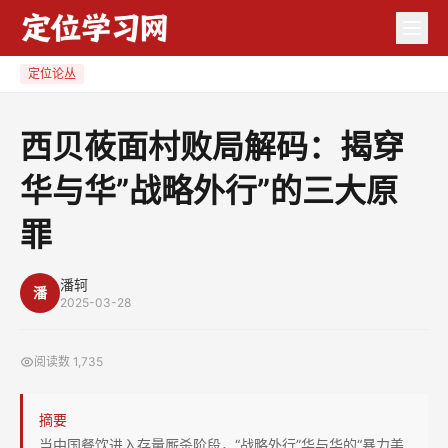
西
贝
莜
定位论丛
面
村
西贝莜面村败局解码：揭穿
败
华与华”战略外行”的三大原
局
解
罪
码：
揭
潘轲
穿
潘
2025-03-28
华
与
阅读数
1,735
华”
战
摘要
略
当中国餐饮进入存量厮杀阶段，“战略外行”华与华的“暴力美