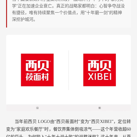
外
学”正在加速企业衰亡。真正的战略家都明白：心智争夺战没
行”
有捷径，唯有持续聚焦一个价值点，用“十年磨一剑”的精神
深挖护城河。
的
三
大
原
罪
当年前西贝
LOGO由“西贝莜面村”变为“西贝XIBEI”，定位转
变为“家庭欢乐餐厅”时，餐饮界集体倒吸凉气——这个年营收超60
亿的巨头，为何陷入“十年十战十败”的战略迷航？这十年来，从燕