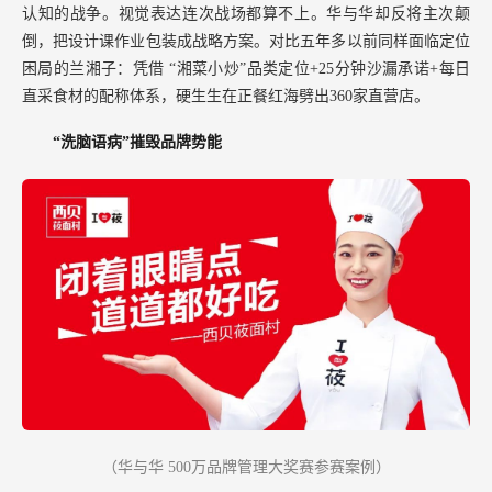
认知的战争。视觉表达连次战场都算不上。华与华却反将主次颠
倒，把设计课作业包装成战略方案。对比五年多以前同样面临定位
困局的兰湘子：凭借
“湘菜小炒”品类定位+25分钟沙漏承诺+每日
直采食材的配称体系，硬生生在正餐红海劈出360家直营店。
“洗脑语病”摧毁品牌势能
（华与华
500万品牌管理大奖赛参赛案例）