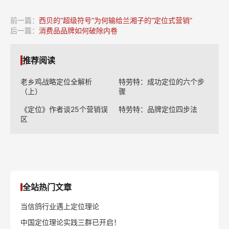
前一篇：
西贝的“超级符号”为何输给兰湘子的“定位式营销”
后一篇：
消费品品牌如何破除内卷
推荐阅读
老乡鸡战略定位全解析
特劳特：成功定位的六个步
（上）
骤
《定位》作者谈25个营销误
特劳特：品牌定位四步法
区
全站热门文章
当信鸽行业遇上定位理论
中国定位理论实践三群已开启！