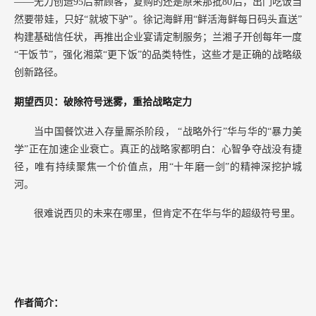
——无力创造95后新顾客，复购的还是原来那批80后，出门吃饭当
然要带娃，只好“就坡下驴”。徐记海鲜用“鲜活海鲜每日码头直送”
构建基础信任状，再推出企业宴请定制服务；兰湘子开创每年一度
“干饭节”，强化湘菜“更下饭”的品类特性，这些才是正确的战略级
创新路径。
期望西贝：破除符号迷雾，重拾战略定力
当中国餐饮进入存量厮杀阶段，
“战略外行”华与华的“暴力美
学”正在加速企业衰亡。真正的战略家都明白：心智争夺战没有捷
径，唯有持续聚焦一个价值点，用“十年磨一剑”的精神深挖护城
河。
很难说西贝的未来在哪里，但肯定不在华与华的超级符号里。
作者简介：