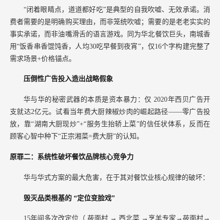
“闭着眼睛点，道道都好吃”是典型的自我吹嘘、无效承诺。消
费者需要的是明确购买理由，而非笼统吹嘘；需要的是老老实实的
事实承诺，而非油嘴滑舌的语言游戏。同为华北餐饮巨头，南城香
用“饭香串香馄饨香，人均30吃早餐到夜宵”，仅16个字构建完整了
需求场景+价格锚点。
压倒性广告投入造出战略假象
华与华的秘密武器的本质是资本暴力：仅
2020年西贝广告开
支就达2亿元。试看当年费大厨辣椒炒肉的崛起路径——零广告投
放，靠“湖南大厨现炒”+“服务生抬轿上菜”的信任状体系，反而在
顾客心智中种下“正宗湘菜=费大厨”的认知。
原罪二：系统性破坏餐饮品牌核心竞争力
华与华式方案的最大危害，在于其对餐饮业核心规律的破坏：
毁灭品类根基的
“定位变脸戏”
15年间多次改定位（
莜面村
→
西北菜
→烹羊专家→莜面村→