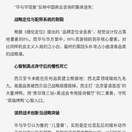
“华与华现象”反映中国商业咨询的集体迷失：
战略定位与配称系统的割裂
根据《细化定位》提出的
“品牌定位全息表”，视觉设计仅占落
地要素的8%。而华与华方案中，80%资源倾斜到非核心要素。对
比同样机会主义入局的江小白，最终仍需回头补攻占小曲清香品类
的战略课。
心智制高点弃守后的慢性死亡
西贝至今未能在任何品类建立根据地：西北菜领域输给九毛
九，莜面品类被西贝自己战略摇摆毁掉。而主打
“北京宴请首选”的
大董烤鸭，用“黑珍珠三钻+奥运会专用接待餐厅”的二重奏，守死
“高端烤鸭”心智入口。
误把战术创新当战略突破
华与华引以为傲的
“儿童餐”，实则是定位混乱后的缝补动作