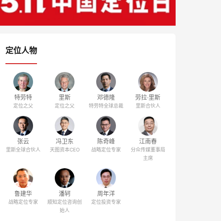
定位人物
特劳特
里斯
邓德隆
劳拉·里斯
定位之父
定位之父
特劳特全球总裁
里斯合伙人
张云
冯卫东
陈奇峰
江南春
里斯全球合伙人
天图资本CEO
战略定位专家
分众传媒董事局
主席
鲁建华
潘轲
周年洋
战略定位专家
顺知定位咨询创
定位投资专家
始人