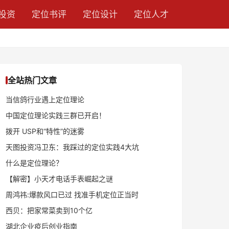
投资
定位书评
定位设计
定位人才
全站热门文章
当信鸽行业遇上定位理论
中国定位理论实践三群已开启！
拨开 USP和“特性”的迷雾
天图投资冯卫东：我踩过的定位实践4大坑
什么是定位理论？
【解密】小天才电话手表崛起之谜
周鸿祎:爆款风口已过 找准手机定位正当时
西贝：把家常菜卖到10个亿
湖北企业疫后创业指南