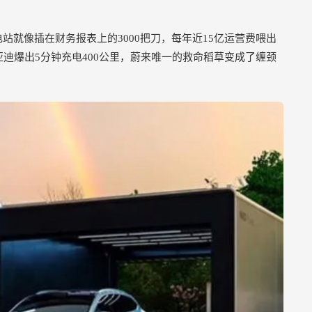
电站就像插在财务报表上的3000把刀，每年近15亿运营费喂出
迪爆出5分钟充电400公里，蔚来唯一的救命稻草变成了缠颈