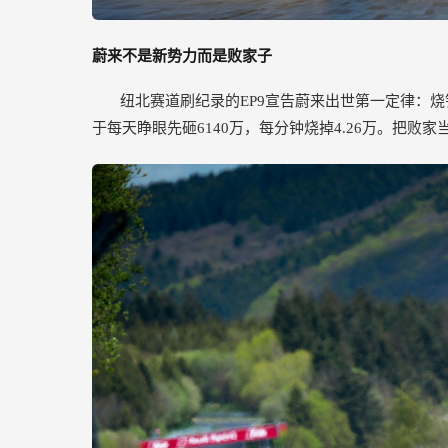
蔚来不是新势力而是败家子
纽北赛道刷纪录的EP9宣告蔚来出世第一定律：烧
于每天睁眼先砸6140万，每分钟烧掉4.26万。把