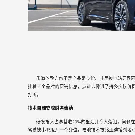
乐道的致命伤不是产品是身份。共用换电站导致蔚
挂着三个品牌的促销信息，点进去像进了拼多多砍价
打折。
技术自嗨变成财务毒药
研发投入占总营收20%的狠劲儿令人落泪，问题
驾驶被小鹏甩开一个身位，电池技术被比亚迪捶到地