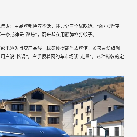
焦虑：主品牌都快养不活，还要分三个锅吃饭。“蔚小理”变
第一条戒律是“聚焦”，蔚来却在用霰弹枪打蚊子。
箱彩电沙发贯穿产品线，标签硬得能当盾牌使。蔚来豪华旗舰
端用户说“格调”，右手摸着网约车市场谈“走量”，这种撕裂的定