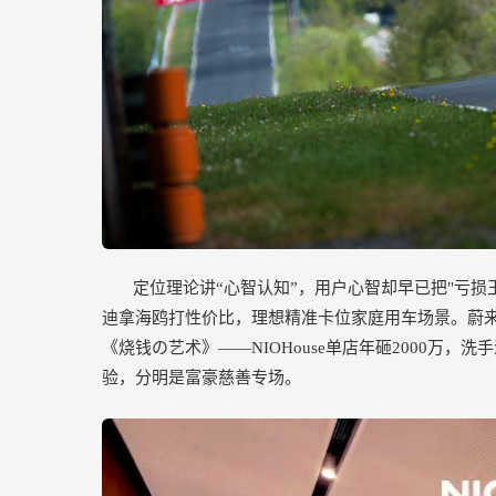
定位理论讲“心智认知”，用户心智却早已把"亏损王
迪拿海鸥打性价比，理想精准卡位家庭用车场景。蔚
《烧钱の艺术》——NIOHouse单店年砸2000万，
验，分明是富豪慈善专场。