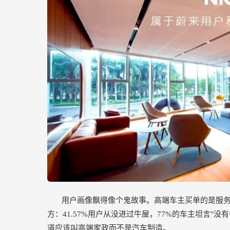
用户画像飘得像个鬼故事。高端车主买单的是服
方：41.57%用户从没进过牛屋，77%的车主坦言"
道应该叫高端家政而不是汽车制造。