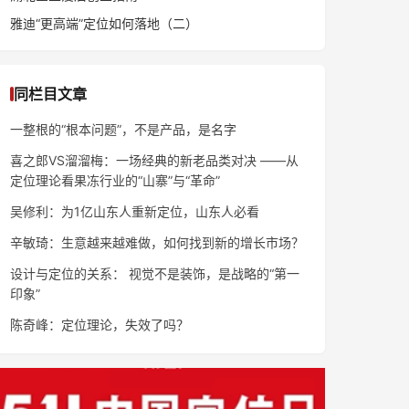
雅迪“更高端”定位如何落地（二）
同栏目文章
一整根的“根本问题”，不是产品，是名字
喜之郎VS溜溜梅：一场经典的新老品类对决 ——从
定位理论看果冻行业的“山寨”与“革命”
吴修利：为1亿山东人重新定位，山东人必看
辛敏琦：生意越来越难做，如何找到新的增长市场？
设计与定位的关系： 视觉不是装饰，是战略的“第一
印象”
陈奇峰：定位理论，失效了吗？