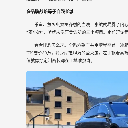
多品牌战略等于自毁长城
乐道、萤火虫双枪齐射的当晚，李斌就暴露了内心
“蔚小道”，听起来像医美诊所的三个项目。定位理论
看看理想怎么玩。全系六款车共用增程平台，冰
ET9要价80万，转身就推14万的萤火虫。左手抱着高
位就像穿定制西装蹲在工地啃煎饼。