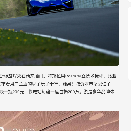
"标签焊死在蔚来脑门。特斯拉用Roadster立技术标杆，比亚
来举着用户企业的牌子玩了十年，结果只教资本市场记住了
洗手液一瓶200元，换电站每建一座白扔200万。说是豪华品牌体