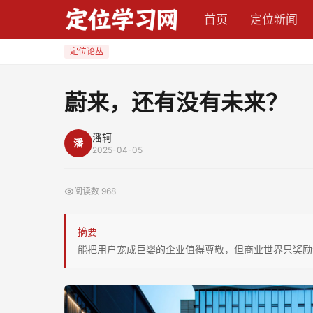
蔚
首页
定位新闻
来，
还
定位论丛
有
没
蔚来，还有没有未来？
有
未
潘轲
潘
来？
2025-04-05
阅读数
968
摘要
能把用户宠成巨婴的企业值得尊敬，但商业世界只奖励