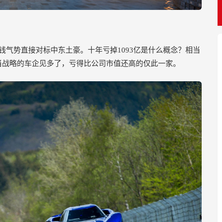
钱气势直接对标中东土豪。十年亏掉1093亿是什么概念？相当
败家当战略的车企见多了，亏得比公司市值还高的仅此一家。