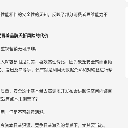
驾性能相伴的安全性的无知，反映了部分消费者思维能力不
要冒着品牌夭折风险的代价
，重视营销无可厚非。
是人就容易眼见为实、喜欢高性价比、因为缺乏安全感而更倾
宜、爱屋及乌等等，还有就是利用大数据杀熟和对粉丝进行精
开质量、安全这个基本盘去高调地开发布会讲颜值空间内饰百
是就有点本末倒置了？
利用，但是不可肆意消耗。
当今资本日益猖獗、竞争日益激烈的背景下，尤其要当心。