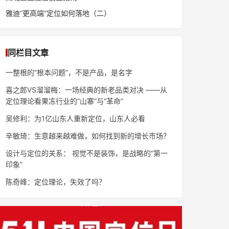
雅迪“更高端”定位如何落地（二）
同栏目文章
一整根的“根本问题”，不是产品，是名字
喜之郎VS溜溜梅：一场经典的新老品类对决 ——从
定位理论看果冻行业的“山寨”与“革命”
吴修利：为1亿山东人重新定位，山东人必看
辛敏琦：生意越来越难做，如何找到新的增长市场？
设计与定位的关系： 视觉不是装饰，是战略的“第一
印象”
陈奇峰：定位理论，失效了吗？