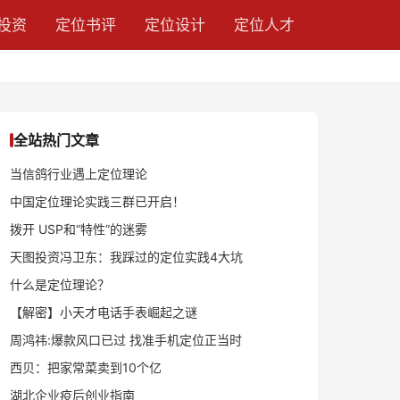
投资
定位书评
定位设计
定位人才
全站热门文章
当信鸽行业遇上定位理论
中国定位理论实践三群已开启！
拨开 USP和“特性”的迷雾
天图投资冯卫东：我踩过的定位实践4大坑
什么是定位理论？
【解密】小天才电话手表崛起之谜
周鸿祎:爆款风口已过 找准手机定位正当时
西贝：把家常菜卖到10个亿
湖北企业疫后创业指南