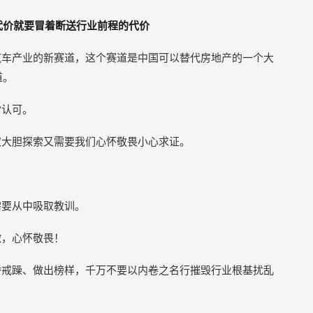
代价就要冒着断送行业前程的代价
汽车产业的新赛道，这个赛道是中国可以替代房地产的一个大
道。
常认可。
取大胆探索又需要我们心怀敬畏小心求证。
需要从中吸取教训。
微，心怀敬畏！
骄戒躁、做出榜样，千万不要以内卷之名行摧毁行业根基扰乱