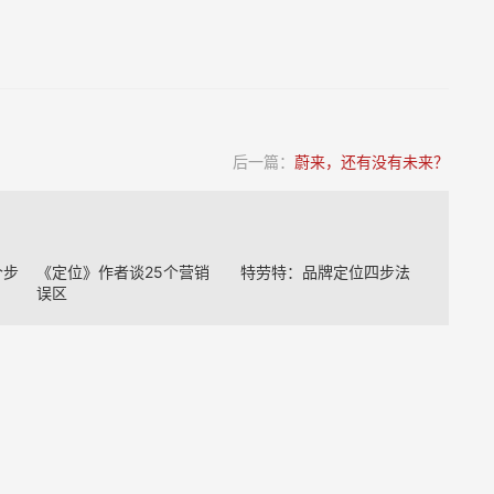
后一篇：
蔚来，还有没有未来？
个步
《定位》作者谈25个营销
特劳特：品牌定位四步法
误区