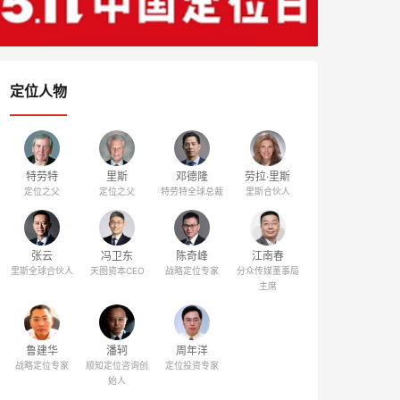
定位人物
特劳特
里斯
邓德隆
劳拉·里斯
定位之父
定位之父
特劳特全球总裁
里斯合伙人
张云
冯卫东
陈奇峰
江南春
里斯全球合伙人
天图资本CEO
战略定位专家
分众传媒董事局
主席
鲁建华
潘轲
周年洋
战略定位专家
顺知定位咨询创
定位投资专家
始人