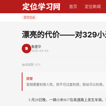
漂
首页
定位新闻
亮
的
定位论丛
代
价
漂亮的代价——对329
——
对
鲁建华
鲁
329
2025-04-03
小
米
阅读数
1,171
汽
车
摘要
事
营销需要利用人性，但不可过度利用；粉丝可以利用，
故
的
3
月29日晚，一辆小米SU7在高速路上发生车祸
反