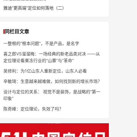
雅迪“更高端”定位如何落地（二）
同栏目文章
一整根的“根本问题”，不是产品，是名字
喜之郎VS溜溜梅：一场经典的新老品类对决 ——从
定位理论看果冻行业的“山寨”与“革命”
吴修利：为1亿山东人重新定位，山东人必看
辛敏琦：生意越来越难做，如何找到新的增长市场？
设计与定位的关系： 视觉不是装饰，是战略的“第一
印象”
陈奇峰：定位理论，失效了吗？