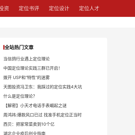
投资
定位书评
定位设计
定位人才
全站热门文章
当信鸽行业遇上定位理论
中国定位理论实践三群已开启！
拨开 USP和“特性”的迷雾
天图投资冯卫东：我踩过的定位实践4大坑
什么是定位理论？
【解密】小天才电话手表崛起之谜
周鸿祎:爆款风口已过 找准手机定位正当时
西贝：把家常菜卖到10个亿
湖北企业疫后创业指南