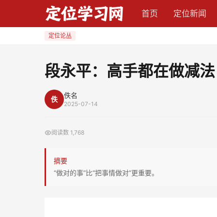
段
首页
定位新闻
永
平：
定位论丛
高
手
段永平：高手都在做减法
都
在
佚名
佚
做
2025-07-14
减
法
阅读数
1,768
摘要
“做对的事”比“把事情做对”更重要。