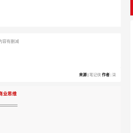
，内容有删减
来源 |
笔记侠
作者
| 柒
商业思维