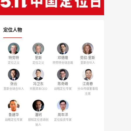
定位人物
特劳特
里斯
邓德隆
劳拉·里斯
定位之父
定位之父
特劳特全球总裁
里斯合伙人
张云
冯卫东
陈奇峰
江南春
里斯全球合伙人
天图资本CEO
战略定位专家
分众传媒董事局
主席
鲁建华
潘轲
周年洋
战略定位专家
顺知定位咨询创
定位投资专家
始人