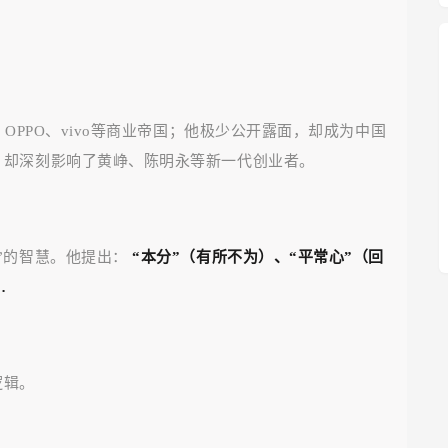
OPPO、vivo等商业帝国；他极少公开露面，却成为中国
，却深刻影响了黄峥、陈明永等新一代创业者。
”的智慧。他提出：
“本分”（有所不为）、“平常心”（回
…
逻辑。