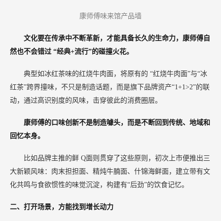
康师傅味来馆产品墙
文化要在传承中不断革新，才能具备长久的生命力，康师傅自
然也不会错过
“经典+流行”的碰撞火花。
典型如冰红茶味的红烧牛肉面，将原有的
“红烧牛肉面”与“冰
红茶”跨界撞味，不只是制造话题，而是旗下品牌资产“1+1>2”的联
动，通过高识别度的风味，击穿彼此的消费圈层。
康师傅的口味创新不是制造噱头，而是不断回到传统、地域和
回忆本身。
比如品牌主推的鲜
Q面则贯穿了这些原则，初次上市便推出三
大新颖风味：肉末担担面、精炖牛腩面、什锦海鲜面，建立带有文
化共鸣与食欲惯性的味觉沉淀，构建有“后劲”的饮食记忆。
二、打开场景，方能找到增长动力