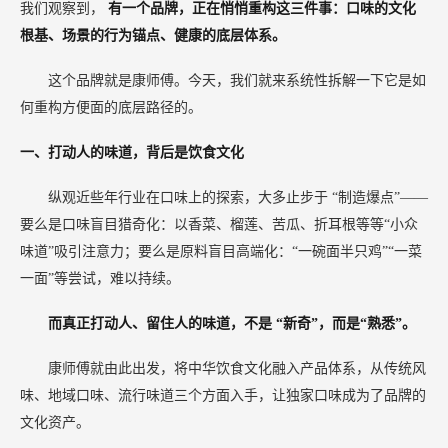
我们观察到，
有一个品牌，正在悄悄重构这三件事：口味的文化
根基、场景的行为锚点、健康的底层体系。
这个品牌就是康师傅。今天，我们就来系统性拆解一下它是如
何重构方便面的底层路径的。
一、打动人的味道，背后是饮食文化
纵观近些年行业在口味上的探索，大多止步于
“制造爆点”——
要么是口味盲目猎奇化：以香菜、榴莲、苦瓜、折耳根等等“小众
味道”吸引注意力；要么是原料盲目高端化：“一碗面半只鸡”“一菜
一面”等尝试，难以持续。
而真正打动人、留住人的味道，不是
“新奇”，而是“熟悉”。
康师傅就由此出发，将中华饮食文化融入产品体系，从传统风
味、地域口味、流行味道三个方面入手，让独家口味成为了品牌的
文化资产。