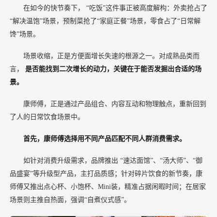
在如今的快节奏下，
“吃饭”这件事正被高度解构：外卖抢占了
“解决温饱”场景，预制菜抢了“家庭正餐”场景，零食占了“日常解
馋”场景。
场景收缩，正是方便面增长失速的根源之一。对成熟品类而
言，
是否能找到二次增长的动力，关键在于能否发掘出合适的场
景。
康师傅，正是通过产品组合、内容互动和物理触点，重新回到
了人的日常饮食场景中。
首先，康师傅选择用不同产品匹配不同人群消费需求。
如针对消费升级需求，品牌推出
“速达面馆”、“汤大师”、“御
品盛宴”等升级型产品，主打品质感；针对碎片饮食的新节奏，康
师傅又推出点心杯、小饱杯、Mini装，精准占据闲暇时间；在居家
场景则主推自热面，强调“自煮仪式感”。