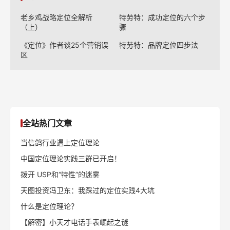
老乡鸡战略定位全解析
特劳特：成功定位的六个步
（上）
骤
《定位》作者谈25个营销误
特劳特：品牌定位四步法
区
全站热门文章
当信鸽行业遇上定位理论
中国定位理论实践三群已开启！
拨开 USP和“特性”的迷雾
天图投资冯卫东：我踩过的定位实践4大坑
什么是定位理论？
【解密】小天才电话手表崛起之谜