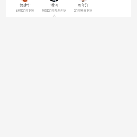
鲁建华
潘轲
周年洋
战略定位专家
顺知定位咨询创始
定位投资专家
人
关注公众号
关注"定位学习网"公众号
更新10余年，干货多多