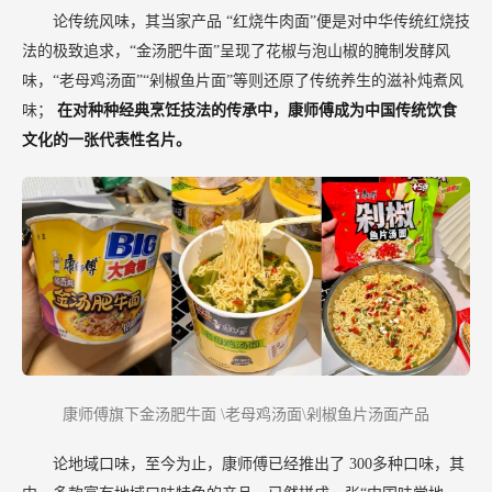
论传统风味，其当家产品
“红烧牛肉面”便是对中华传统红烧技
法的极致追求，“金汤肥牛面”呈现了花椒与泡山椒的腌制发酵风
味，“老母鸡汤面”“剁椒鱼片面”等则还原了传统养生的滋补炖煮风
味；
在对种种经典烹饪技法的传承中，康师傅成为中国传统饮食
文化的一张代表性名片。
康师傅旗下金汤肥牛面
\老母鸡汤面\剁椒鱼片汤面产品
论地域口味，至今为止，康师傅已经推出了
300多种口味，其