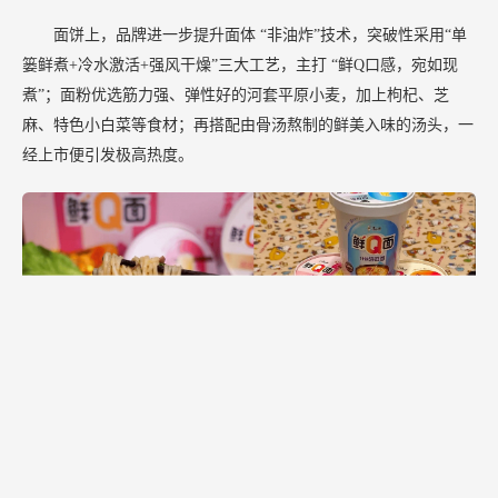
面饼上，品牌进一步提升面体
“非油炸”技术，突破性采用“单
篓鲜煮+冷水激活+强风干燥”三大工艺，主打 “鲜Q口感，宛如现
煮”；面粉优选筋力强、弹性好的河套平原小麦，加上枸杞、芝
麻、特色小白菜等食材；再搭配由骨汤熬制的鲜美入味的汤头，一
经上市便引发极高热度。