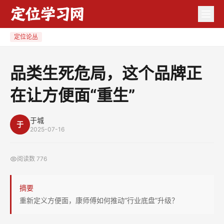
品
类
生
定位论丛
死
危
品类生死危局，这个品牌正
局，
在让方便面“重生”
这
个
品
于城
于
2025-07-16
牌
正
阅读数
776
在
让
摘要
方
重新定义方便面，康师傅如何推动“行业底盘”升级？
便
面