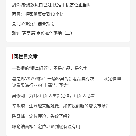
周鸿祎:爆款风口已过 找准手机定位正当时
西贝：把家常菜卖到10个亿
湖北企业疫后创业指南
雅迪“更高端”定位如何落地（二）
同栏目文章
一整根的“根本问题”，不是产品，是名字
喜之郎VS溜溜梅：一场经典的新老品类对决 ——从定位理
论看果冻行业的“山寨”与“革命”
吴修利：为1亿山东人重新定位，山东人必看
辛敏琦：生意越来越难做，如何找到新的增长市场？
陈奇峰：定位理论，失效了吗？
跟俞浩商榷：定位理论到底有没有用