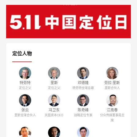
定位人物
特劳特
里斯
邓德隆
劳拉·里斯
定位之父
定位之父
特劳特全球总裁
里斯合伙人
张云
冯卫东
陈奇峰
江南春
里斯全球合伙人
天图资本CEO
战略定位专家
分众传媒董事局主
席