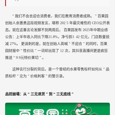
“
我们不会去迎合消费者，我们在教育消费者成熟。
”
百果园
创始人余惠勇这段视频发言，堪称
202
5
年最灾难性的
CEO公开表
态。就在这番言论发酵不到两周后，
百果园发布
2025年中期业绩
公告：上半年收入同比下降21.8%，净亏损3.
42
亿元，门店数量锐
减
27%。
更讽刺的是，就在创始人高喊
“
不迎合
”
的同时，百果
园财报中
“
性价比
”
一词却出现了
12
次，其抖音直播间更是疯狂
推送
“
9.9元特价果切
”
。
这种言行分裂的背后，是一个曾经的水果零售标杆如何从
“
品
质标杆
”
沦为
“
价格刺客
”
的警示录。
品控崩塌：从
“
三无退货
”
到
“
三无底线
”