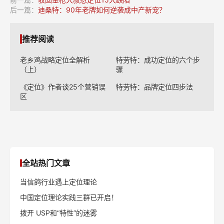
后一篇：
迪桑特：90年老牌如何逆袭成中产新宠？
推荐阅读
老乡鸡战略定位全解析
特劳特：成功定位的六个步
（上）
骤
《定位》作者谈25个营销误
特劳特：品牌定位四步法
区
全站热门文章
当信鸽行业遇上定位理论
中国定位理论实践三群已开启！
拨开 USP和“特性”的迷雾