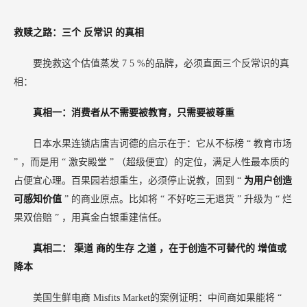
救赎之路：三个
反常识
的真相
要挽救这个估值蒸发
7
5
%的品牌，必须直面三个反常识的真
相：
真相一：消费者从不需要被教育，只需要被尊重
日本水果连锁店唐吉诃德的启示在于：它从不标榜
“
教育市场
”
，而是用
“
激安殿堂
”
（超级便宜）的定位，满足人性最本质的
占便宜心理。百果园若想重生，必须停止说教，回到
“
为用户创造
可感知价值
”
的商业原点。比如将
“
不好吃三无退货
”
升级为
“
烂
果双倍赔
”
，用真金白银重建信任。
真相二：
渠道
商的生存
之道
，在于创造不可替代的
增值或
降本
美国生鲜电商
Misfits Market的案例证明：中间商如果能将
“