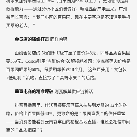
将水果加价率压缩至
15%（百果园为65%
以上
）。更可怕的是其
数据能力
——通过分析小区消费偏好，精准匹配产地直采。广州
某团长直言：
“
我们小区的百果园，现在主要客户是不知道用手机
买菜的老人。
”
会员店的降维打击
同样凶狠
山姆会员店的
5kg智利JJ级车厘子售价248元，同等品质百果园
要359元。Costco则用“冻鲜结合”破解损耗难题：冷冻榴莲肉价格是
百果园鲜果的60%，保质期却长达18个月。
这些巨头用
“
大包装
+低毛利
”
策略，直接抄了
“
高端水果
”
的后路。
垂直电商的精准爆破
则瓦解其供应链神话
抖音直播间里，佳沃直接展示蓝莓从枝头到发货的
12小时链
路，价格比百果园低40%。更致命的是
“
果园直发
”
的信任重塑
——当消费者能看到云南哀牢山的褚橙基地直播，谁还会相信中间
商的
“
品质把控
”
？