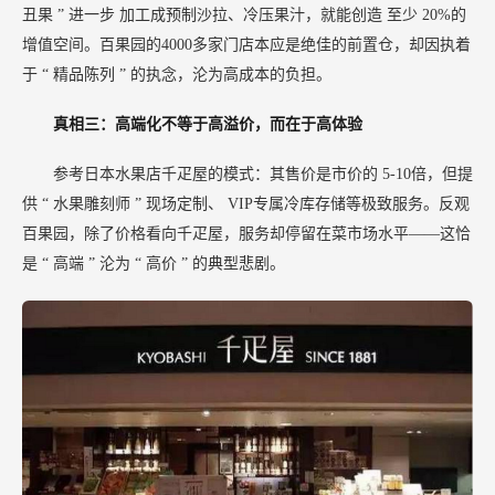
丑果
”
进一步
加工成预制沙拉、冷压果汁，就能创造
至少
20%的
增值空间。百果园的4000多家门店本应是绝佳的前置仓，却因执着
于
“
精品陈列
”
的执念，沦为高成本的负担。
真相三：高端化不等于高溢价，而在于高体验
参考日本水果店千疋屋的模式：其售价是市价的
5-10倍，但提
供
“
水果雕刻师
”
现场定制、
VIP专属冷库存储等极致服务。反观
百果园，除了价格看向千疋屋，服务却停留在菜市场水平——这恰
是
“
高端
”
沦为
“
高价
”
的典型悲剧。