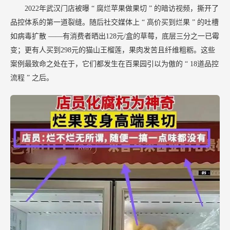
2022年武汉门店被曝
“
腐烂苹果做果切
”
的暗访视频，撕开了
品控体系的第一道裂缝。随后社交媒体上
“
高价买到烂果
”
的吐槽
如病毒扩散
——有消费者晒出128元/盒的草莓，底层三分之一已霉
变；更有人买到298元的猫山王榴莲，果肉发苦且纤维粗粝。这些
案例最致命之处在于，它们都发生在百果园引以为傲的
“
18道品控
流程
”
之后。