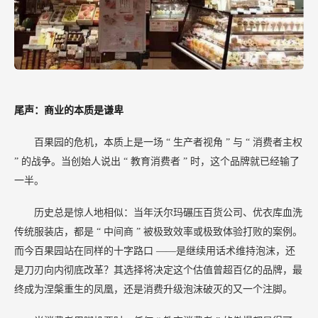
尾声：商业的本质是谦卑
百果园的危机，本质上是一场
“
生产者视角
”
与
“
消费者主权
”
的战争。当创始人说出
“
教育消费者
”
时，这个品牌就已经输了
一半。
历史总是惊人地相似：当年沃尔玛碾压百货公司、优衣库血洗
传统服装店，都是
“
中间商
”
被极致效率或极致体验打败的案例。
而今百果园站在同样的十字路口
——是继续用话术维持泡沫，还
是刀刃向内彻底改革？其选择将决定这个估值曾超百亿的品牌，最
终成为涅槃重生的凤凰，还是消费升级泡沫破灭的又一个注脚。