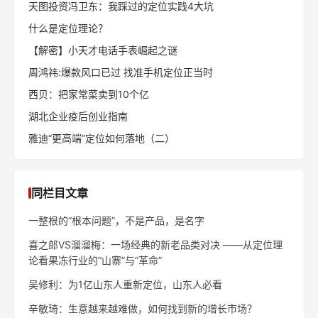
天图投资冯卫东：我踩过的定位实践4大坑
什么是定位理论？
【解密】小天才电话手表崛起之谜
周鸿祎:爆款风口已过 找准手机定位正当时
西贝：把家常菜卖到10个亿
湖北企业疫后创业指南
雅迪“更高端”定位如何落地（二）
同栏目文章
一整根的“根本问题”，不是产品，是名字
喜之郎VS溜溜梅：一场经典的新老品类对决 ——从定位理
论看果冻行业的“山寨”与“革命”
吴修利：为1亿山东人重新定位，山东人必看
辛敏琦：生意越来越难做，如何找到新的增长市场？