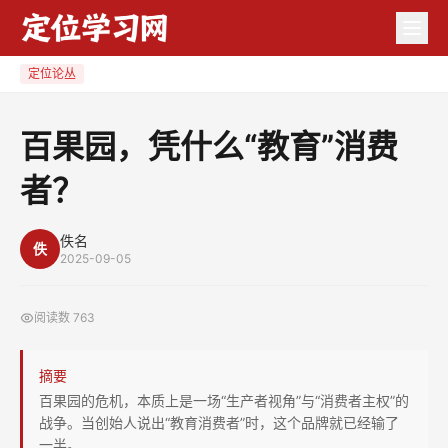
百
果
园，
定位论丛
凭
什
百果园，凭什么“教育”消费
么
者？
“教
育”
消
佚名
佚
2025-09-05
费
者？
阅读数
763
摘要
百果园的危机，本质上是一场“生产者视角”与“消费者主权”的
战争。当创始人说出“教育消费者”时，这个品牌就已经输了
一半。