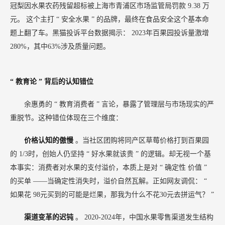
冠梨因水果农药残留超标被上海市青浦区市场监管局罚款 9.38 万
元。
这个主打
“
安全水果
”
的品牌，最终在食品安全这个基本命
题上翻了车。黑猫投诉平台数据揭示：
2023年百果园投诉量激增
280%，其中63%涉及质量问题。
“
教育论
”
背后的认知错位
余惠勇的
“
教育消费者
”
言论，暴露了管理层与市场现实的严
重脱节。这种错位体现在三个维度：
价格认知的傲慢
。当社区团购将同产区草莓价格打到百果园
的
1/3时，创始人仍坚持
“
好水果就该贵
”
的逻辑。却无视一个基
本事实：消费者对水果的支付溢价，本质上是对
“
确定性
价值
”
的买单
——当确定性消失时，溢价自然瓦解。正如网友调侃：
“
如果花
98元买到的可能是烂果，那我为什么不花30元去拼运气？
”
渠道变革的迟钝
。
2020-2024年，中国水果零售渠道发生结构