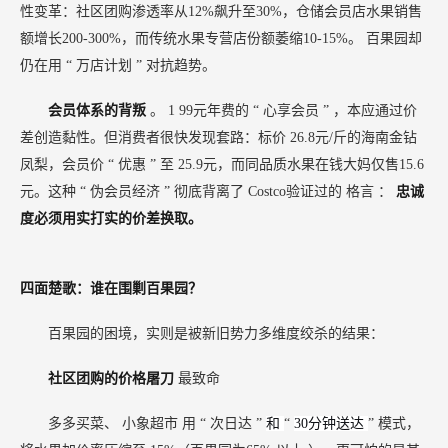
性变革：社区团购渗透率从12%飙升至30%，仓储会员店水果销售
额增长200-300%，而传统水果专营店份额萎缩10-15%。
百果园却
仍在用
“
万店计划
”
对抗趋势。
会员体系的背叛
。
1
99元年费的
“
心享会员
”
，本应通过价
差创造黏性。但消费者很快发现套路：标价
26.8元/斤的海南金钻
凤梨，会员价
“
优惠
”
至
25.9元，而同品质水果在钱大妈仅售15.6
元。这种
“
伪会员经济
”
彻底背离了
Costco验证过的
格言
：
忠诚
度必须用实打实的价差换取。
四面楚歌：谁在围剿百果园？
百果园的困境，实则是被新旧势力多维度绞杀的结果：
社区团购的价格屠刀
最致命
多多买菜、
小象超市
用
“
次日达
”
和
“
30分钟送达
”
模式，