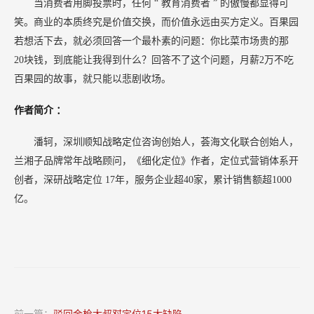
当消费者用脚投票时，任何
“
教育消费者
”
的傲慢都显得可
笑。商业的本质终究是价值交换，而价值永远由买方定义。百果园
若想活下去，就必须回答一个最朴素的问题：你比菜市场贵的那
20块钱，到底能让我得到什么？回答不了这个问题，月薪2万不吃
百果园的故事，就只能以悲剧收场。
作者简介
：
潘轲，深圳顺知战略定位咨询创始人，荟海文化联合创始人，
兰湘子品牌常年战略顾问，《细化定位》作者，定位式营销体系开
创者，深研战略定位
17年，服务企业超40家，累计销售额超1000
亿。
前一篇：
驳回金枪大叔怼定位15大缺陷