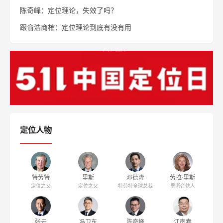
陈奇峰：定位理论，失效了吗？
跟俞浩商榷：定位理论到底有没有用
定位人物
特劳特
里斯
邓德隆
劳拉·里斯
定位之父
定位之父
特劳特全球总裁
里斯合伙人
张云
冯卫东
陈奇峰
江南春