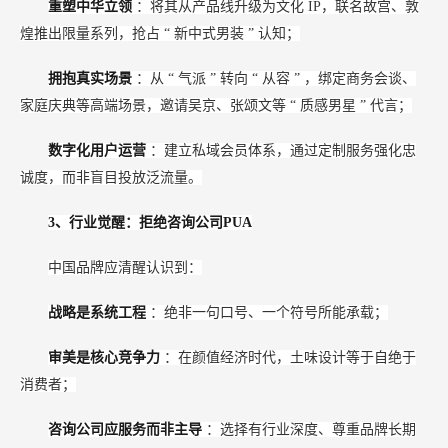
重塑中华立领
：将其从产品线升级为文化
IP，联名故宫、敦
煌推出限量系列，抢占
“
新中式男装
”
认知；
拥抱真实场景
：从
“
气派
”
转向
“
从容
”
，绑定商务会谈、
家庭庆典等高端场景，邀请吴京、张颂文等
“
质感男星
”
代言；
数字化用户运营
：建立私域会员体系，通过定制服务强化忠
诚度，而非盲目投放泛流量。
3、行业觉醒：拒绝咨询公司PUA
中国品牌应清醒认识到：
战略是系统工程
：绝非一句口号、一个符号所能承载；
审美是核心竞争力
：在颜值经济时代，土味设计等于自绝于
消费者；
咨询公司应服务而非主导
：选择有行业深度、尊重品牌长期