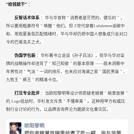
“给钱就干”
：
反智话术体系
：华与华宣称
“
消费者是茫然的、健忘的
”
，
所以要用粗暴符号
“
唤醒
”
他们。但
Z世代穿着Lululemon谈碳中
和、用观夏香氛匹配情绪时，华与华却仍把中国人想象成只会对口
令的巴甫洛夫之犬。
伪国学包装
：华杉著书立说谈《孙子兵法》，但华与华对柒
牌的战略操作却违背了
“
知己知彼
”
的基本原理
——既未洞察中
年男性对
“
气派
”
一词的排斥，也未应对海澜之家
“
国民男装
”
、
九牧王
“
裤王
”
的精准卡位。
打压专业批评
：当欧阳黎明等设计师质疑老娘舅
“
碗里放舅
”
的
Logo低幼时，华杉发文斥责
“
不懂审美
”
。这种用甲方权威压
制行业讨论的行为，让品牌咨询界沦为跪舔文化重灾区。