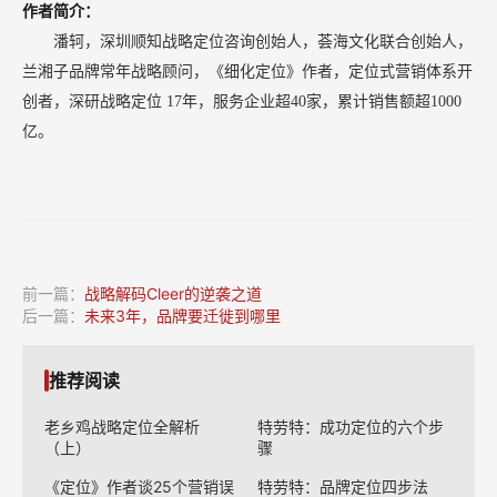
作者简介：
潘轲，深圳顺知战略定位咨询创始人，荟海文化联合创始人，
兰湘子品牌常年战略顾问，《细化定位》作者，定位式营销体系开
创者，深研战略定位
17年，服务企业超40家，累计销售额超1000
亿。
前一篇：
战略解码Cleer的逆袭之道
后一篇：
未来3年，品牌要迁徙到哪里
推荐阅读
老乡鸡战略定位全解析
特劳特：成功定位的六个步
（上）
骤
《定位》作者谈25个营销误
特劳特：品牌定位四步法