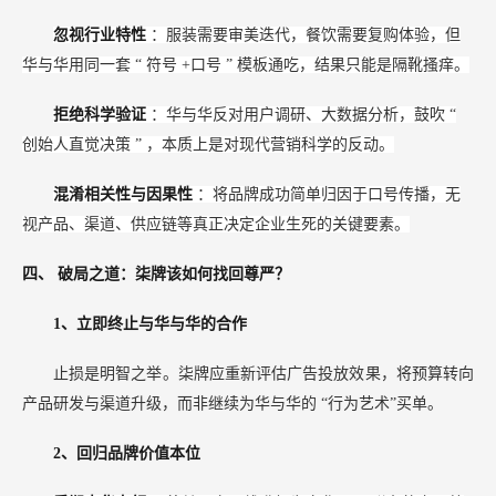
忽视行业特性
：服装需要审美迭代，餐饮需要复购体验，但
华与华用同一套
“
符号
+口号
”
模板通吃，结果只能是隔靴搔痒。
拒绝科学验证
：华与华反对用户调研、大数据分析，鼓吹
“
创始人直觉决策
”
，本质上是对现代营销科学的反动。
混淆相关性与因果性
：将品牌成功简单归因于口号传播，无
视产品、渠道、供应链等真正决定企业生死的关键要素。
四、
破局之道：柒牌该如何找回尊严？
1、立即终止与华与华的合作
止损是明智之举。柒牌应重新评估广告投放效果，将预算转向
产品研发与渠道升级，而非继续为华与华的
“行为艺术”买单。
2、回归品牌价值本位