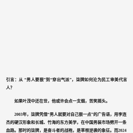
引言：从
“男人要狠”到“穿出气派”，柒牌如何沦为民工审美代言
人？
如果叶茂中还在世，他或许会点一支烟，苦笑摇头。
2003年，柒牌凭借“男人就要对自己狠一点”的广告语，用李连
杰的硬汉形象和长城、竹海的东方美学，在中国男装市场劈开一条
血路。那时的柒牌，是奋斗者的战袍，是草根逆袭的象征。而2024