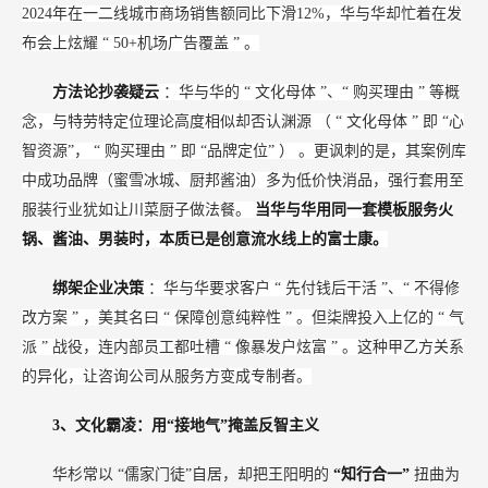
2024年在一二线城市商场销售额同比下滑12%，华与华却忙着在发
布会上炫耀
“
50+机场广告覆盖
”
。
方法论抄袭疑云
：华与华的
“
文化母体
”、“
购买理由
”
等概
念，与特劳特定位理论高度相似却否认渊源
（
“
文化母体
”
即
“心
智资源”，
“
购买理由
”
即
“品牌定位”
）
。更讽刺的是，其案例库
中成功品牌（蜜雪冰城、厨邦酱油）多为低价快消品，强行套用至
服装行业犹如让川菜厨子做法餐。
当华与华用同一套模板服务火
锅、酱油、男装时，本质已是创意流水线上的富士康。
绑架企业决策
：华与华要求客户
“
先付钱后干活
”、“
不得修
改方案
”
，美其名曰
“
保障创意纯粹性
”
。但柒牌投入上亿的
“
气
派
”
战役，连内部员工都吐槽
“
像暴发户炫富
”
。这种甲乙方关系
的异化，让咨询公司从服务方变成专制者。
3、文化霸凌：用“接地气”掩盖反智主义
华杉常以
“儒家门徒”自居，却把王阳明的
“知行合一”
扭曲为