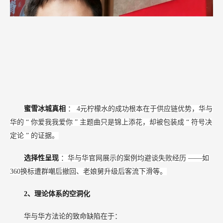
蜜雪冰城真相
：
4元柠檬水的成功根本在于供应链优势，华与
华的
“
你爱我我爱你
”
主题曲只是锦上添花，却被包装成
“
符号决
定论
”
的证据。
选择性呈现
：华与华官网展示的案例均避谈失败经历
——如
360换标遭群嘲后撤回、老娘舅升级后客流下滑等。
2、理论体系的空洞化
华与华方法论的致命缺陷在于：