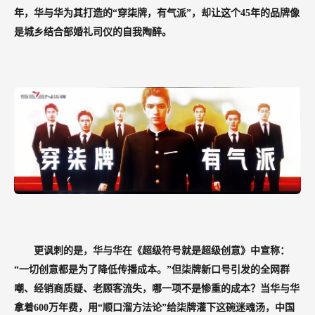
年，华与华为其打造的“穿柒牌，有气派”，却让这个45年的品牌像
是城乡结合部婚礼司仪的自我陶醉。
更讽刺的是，华与华在《超级符号就是超级创意》中宣称：
“一切创意都是为了降低传播成本。”但柒牌新口号引发的全网群
嘲、经销商质疑、老顾客流失，哪一项不是惨重的成本？当华与华
拿着600万年费，用“顺口溜方法论”给柒牌灌下这碗迷魂汤，中国