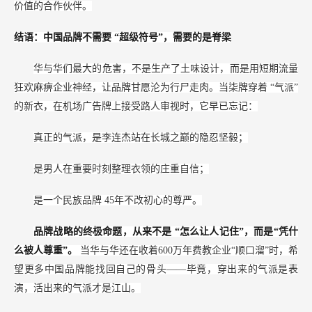
价值的合作伙伴。
结语：中国品牌不需要
“超级符号”，需要的是脊梁
华与华们最大的危害，不是生产了土味设计，而是用短期流量
狂欢麻痹企业神经，让品牌甘愿沦为行尸走肉。当柒牌穿着
“气派”
的新衣，在机场广告牌上接受路人审视时，它早已忘记：
真正的气派，是李连杰站在长城之巅的隐忍坚毅；
是男人在重要时刻整理衣领的庄重自信；
是一个民族品牌
45年不改初心的尊严。
品牌战略的终极命题，从来不是
“怎么让人记住”，而是“凭什
么被人尊重”。
当华与华还在收着600万年费教企业“顺口溜”时，希
望更多中国品牌能找回自己的骨头——毕竟，穿出来的气派是表
演，活出来的气派才是江山。