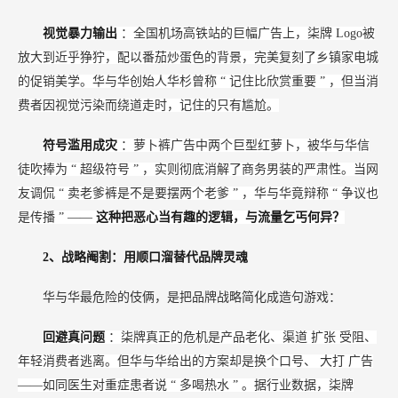
视觉暴力输出
：全国机场高铁站的巨幅广告上，柒牌
Logo被
放大到近乎狰狞，配以番茄炒蛋色的背景，完美复刻了乡镇家电城
的促销美学。华与华创始人华杉曾称
“
记住比欣赏重要
”
，但当消
费者因视觉污染而绕道走时，记住的只有尴尬。
符号滥用成灾
：萝卜裤广告中两个巨型红萝卜，被华与华信
徒吹捧为
“
超级符号
”
，实则彻底消解了商务男装的严肃性。当网
友调侃
“
卖老爹裤是不是要摆两个老爹
”
，华与华竟辩称
“
争议也
是传播
”
——
这种把恶心当有趣的逻辑，与流量乞丐何异？
2、战略阉割：用顺口溜替代品牌灵魂
华与华最危险的伎俩，是把品牌战略简化成造句游戏：
回避真问题
：柒牌真正的危机是产品老化、渠道
扩张
受阻、
年轻消费者逃离。但华与华给出的方案却是换个口号、
大打
广告
——如同医生对重症患者说
“
多喝热水
”
。据行业数据，柒牌