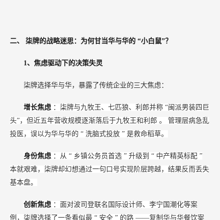
二、
柒牌的战略迷思：为何甘当华与华的
“小白鼠”？
1、焦虑驱动下的决策失灵
柒牌选择华与华，暴露了传统企业的三大焦虑：
增长焦虑
：柒牌与九牧王、七匹狼、利郎并称
“闽派男装四巨
头”，但近五年营收规模逐渐落后于九牧王和利郎
。
管理层病急乱
投医，误以为华与华的
“
洗脑式投放
”
是救命稻草。
身份焦虑
：从
“
乡镇公务员首选
”
升级到
“
中产精英标配
”
本就艰难，柒牌却幻想通过一句口号实现阶层跨越，结果反而丢失
基本盘。
创新焦虑
：面对波司登联名国际设计师、李宁国潮化等案
例，柒牌选择了一条看似最
“
安全
”
的路
——复制华与华餐饮案