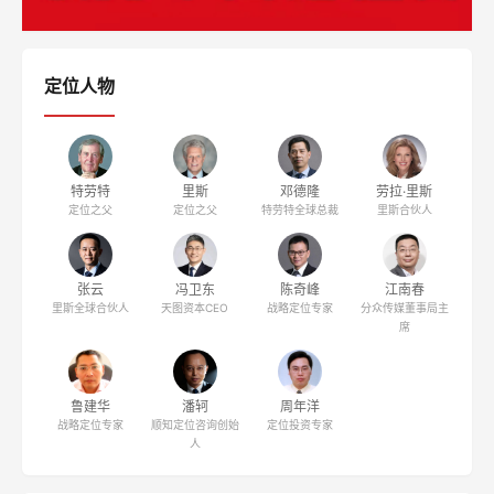
定位人物
特劳特
里斯
邓德隆
劳拉·里斯
定位之父
定位之父
特劳特全球总裁
里斯合伙人
张云
冯卫东
陈奇峰
江南春
里斯全球合伙人
天图资本CEO
战略定位专家
分众传媒董事局主
席
鲁建华
潘轲
周年洋
战略定位专家
顺知定位咨询创始
定位投资专家
人