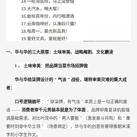
一、华与华的三大原罪：土味审美、战略阉割、文化霸凌
1
、
土味审美：把品牌当菜市场招牌做
华与华给柒牌设计的
“
气派
”
战役，堪称审美灾难的集大成
者：
口号逻辑崩坏
：
“
穿柒牌，有气派
”
本质上是一句正确的废
话
——
消费者穿千元男装本就是为了体面
，品牌却像复读机般强
调基础需求。对比叶茂中的
“
男人要狠
”
（激发奋斗共鸣）和
“
重
要时刻穿中华立领
”
（场景绑定），华与华的创意贫瘠得像期末凑
字的小学生作文。