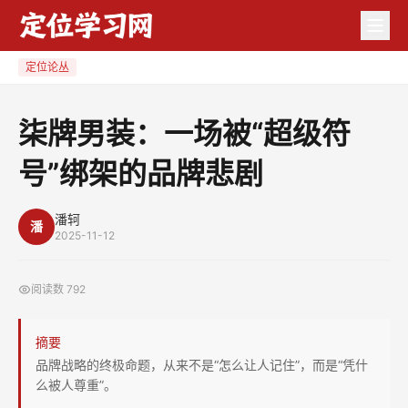
柒
牌
男
定位论丛
装：
一
柒牌男装：一场被“超级符
场
号”绑架的品牌悲剧
被
“超
级
潘轲
潘
2025-11-12
符
号”
阅读数
792
绑
架
摘要
的
品牌战略的终极命题，从来不是“怎么让人记住”，而是“凭什
品
么被人尊重”。
牌