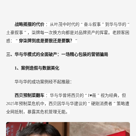
战略摇摆的代价
：从叶茂中时代的
“
奋斗叙事
”
到华与华的
“
土豪叙事
”
，柒牌每一次换方向都是对品牌资产的挥霍。老顾客困
惑：
“
穿柒牌到底是要狠还是要飘？
”
三、华与华模式的全面破产：一场精心包装的营销骗局
1、案例造假与数据美化
华与华的成功案例经不起推敲：
西贝预制菜翻车
：华与华曾将西贝的
“
I♥莜
”
视为经典，但
2025年预制菜危机中，西贝因华与华建议的
“
硬刚消费者
”
策略遭
全网抵制，暴露其危机管理无能。