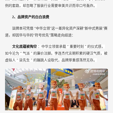
例的套路，却忽略了服装行业需要审美共识而非口号轰炸。
2、品牌资产的白白浪费
柒牌本可凭借
“中华立领”这一差异化资产深耕“新中式男装”赛
道，却因华与华的“符号优先”策略走向歧途：
文化底蕴被掏空
：中华立领曾承载
“
重要时刻
”
的仪式感，
如今沦为
“
气派
”
的廉价注脚。李连杰代言期积累的硬汉气质，被
虚拟人
“
柒先生
”
的蹦跳人设取代，品牌厚重感荡然无存。