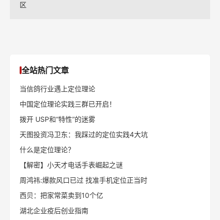
区
全站热门文章
当信鸽行业遇上定位理论
中国定位理论实践三群已开启！
拨开 USP和“特性”的迷雾
天图投资冯卫东：我踩过的定位实践4大坑
什么是定位理论？
【解密】小天才电话手表崛起之谜
周鸿祎:爆款风口已过 找准手机定位正当时
西贝：把家常菜卖到10个亿
湖北企业疫后创业指南