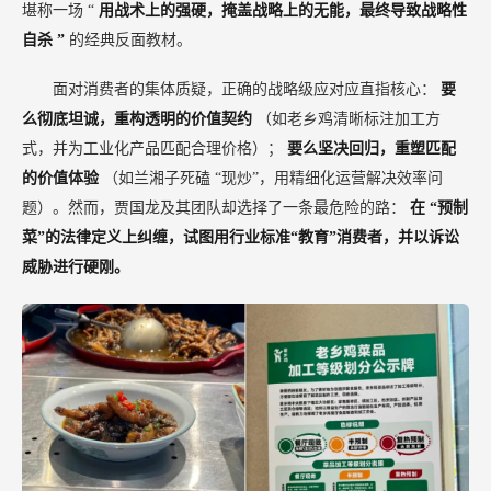
堪称一场
“
用战术上的强硬，掩盖战略上的无能，最终导致战略性
自杀
”
的经典反面教材。
面对消费者的集体质疑，正确的战略级应对应直指核心：
要
么彻底坦诚，重构透明的价值契约
（如老乡鸡清晰标注加工方
式，并为工业化产品匹配合理价格）；
要么坚决回归，重塑匹配
的价值体验
（如兰湘子死磕
“现炒”，用精细化运营解决效率问
题）。然而，贾国龙及其团队却选择了一条最危险的路：
在
“预制
菜”的法律定义上纠缠，试图用行业标准“教育”消费者，并以诉讼
威胁进行硬刚。