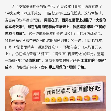
为了支撑高速扩张与标准化，西贝必然且事实上深度转向了
“中央厨房
冷冻半成品
门店复热”的工业化模式，这与肯德基、
+
+
麦当劳的效率逻辑同源。
问题在于，西贝在运营上拥抱了
“快餐的
成本与效率”，却在品牌沟通和价值承诺上，依然紧紧攥着“正餐的
体验与溢价”。
它一边依赖保质期长达
个月的冷冻蔬菜包、
18-24
预腌制海鲈鱼和中央厨房配送的熟制肉块；另一边，门店的视觉、
口号（“闭着眼睛点，道道都好吃”）、环境与定价（人均百元以
上），仍在竭力营造“大师工”、“锅气”和“健康现做”的幻觉。这是
一场精密的
“价值欺骗”
，其商业模式的底层已是
工业化的
“预制”
成本
，却依然在向市场索取
手工现做的
“现制”价格。