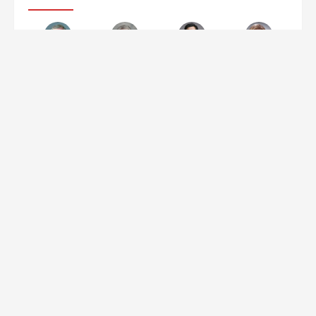
特劳特
里斯
邓德隆
劳拉·里斯
定位之父
定位之父
特劳特全球总裁
里斯合伙人
张云
冯卫东
陈奇峰
江南春
里斯全球合伙人
天图资本CEO
战略定位专家
分众传媒董事局主
席
鲁建华
潘轲
周年洋
战略定位专家
顺知定位咨询创始
定位投资专家
人
关注公众号