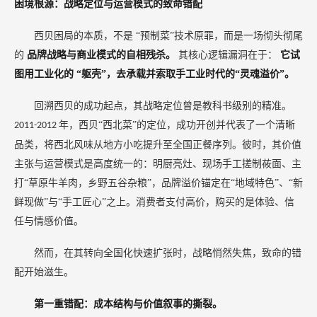
困境根源：战略定位与运营模式的致命错配
西贝困局的本质，不是
“预制菜”技术原罪，而是一场彻头彻尾
的
品牌战略与商业模式的自相残杀。
其核心逻辑漏洞在于：
它试
图用工业化的
“躯壳”，去承载并索取手工业时代的“灵魂溢价”。
回溯西贝的成功起点，其战略定位曾是教科书级别的精准。
年，西贝“西北菜”的定位，成功开创并代表了一个清晰
2011-2012
品类，将西北风味从地方小吃提升至全国正餐序列。彼时，其价值
主张与运营模式是高度统一的：明厨亮灶、现场手工搓制莜面、主
打“草原牛羊肉，乡野五谷杂粮”，品牌溢价锚定在“地域特色”、“新
鲜现做”与“手工匠心”之上。消费者支付高价，购买的是体验、信
任与情感价值。
然而，在其转向全国化快速扩张时，战略悄然失焦，致命的错
配开始滋生。
第一重错配：成本结构与价值叙事的撕裂。