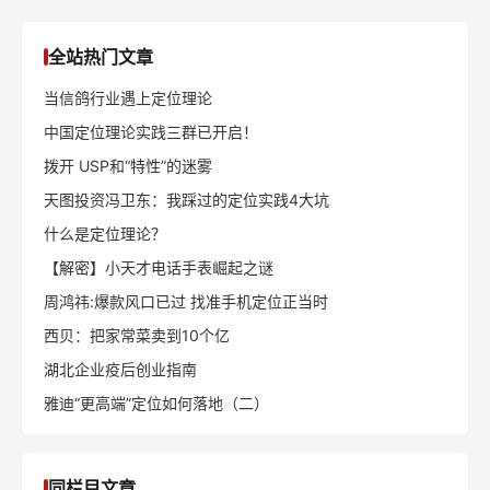
全站热门文章
当信鸽行业遇上定位理论
中国定位理论实践三群已开启！
拨开 USP和“特性”的迷雾
天图投资冯卫东：我踩过的定位实践4大坑
什么是定位理论？
【解密】小天才电话手表崛起之谜
周鸿祎:爆款风口已过 找准手机定位正当时
西贝：把家常菜卖到10个亿
湖北企业疫后创业指南
雅迪“更高端”定位如何落地（二）
同栏目文章