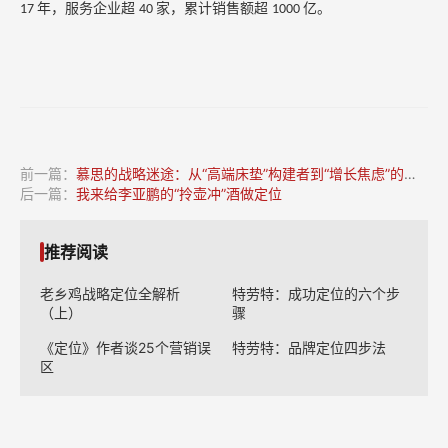
年，服务企业超
家，累计销售额超
亿。
17
40
1000
前一篇：
慕思的战略迷途：从“高端床垫”构建者到“增长焦虑”的囚徒
后一篇：
我来给李亚鹏的“拎壶冲”酒做定位
推荐阅读
老乡鸡战略定位全解析
特劳特：成功定位的六个步
（上）
骤
《定位》作者谈25个营销误
特劳特：品牌定位四步法
区