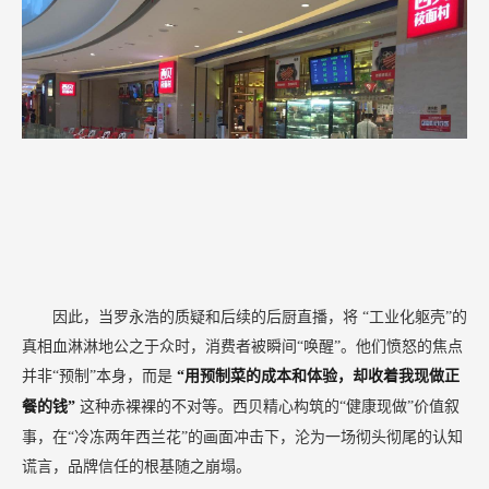
因此，当罗永浩的质疑和后续的后厨直播，将
“工业化躯壳”的
真相血淋淋地公之于众时，消费者被瞬间“唤醒”。他们愤怒的焦点
并非“预制”本身，而是
“用预制菜的成本和体验，却收着我现做正
餐的钱”
这种赤裸裸的不对等。西贝精心构筑的“健康现做”价值叙
事，在“冷冻两年西兰花”的画面冲击下，沦为一场彻头彻尾的认知
谎言，品牌信任的根基随之崩塌。