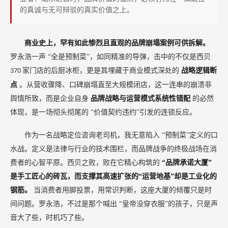
崩
的真诚与无可辩驳的真实价值之上。
塌
商业史上，罕有如此惨烈且直观的品牌崩塌案例可供拆解。
罗永浩一声
“全是预制菜”，如同精准的导弹，击中的不仅是西贝
家门店的后厨冰柜，更是其埋藏于商业模式深处的
战略逻辑断
370
点
。从营收骤降、口碑崩塌直至大规模闭店，这一连串的崩溃非
舆情所致，而是企业自身
品牌战略与运营模式系统性错配
的必然
体现，是一场彻头彻尾的
“价值契约违约”引发的连锁反应。
作为一名战略定位咨询老司机，我无意陷入
“预制菜”定义的口
水战。定义是法律与行业的技术围栏，而品牌战争的终极战场在消
费者的心智平原。西贝之败，败在它精心构筑的
“品牌承诺大厦”
是手工匠心的砖瓦，而支撑其高速扩张的“运营地基”却是工业化的
钢筋。
当消费者用脚投票，用常识判断，这座大厦的倾覆只是时
间问题。罗永浩，不过是那个喊出
“皇帝没穿衣服”的孩子，只是声
音大了些，时机巧了些。