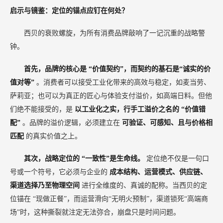
启示与镜鉴：定位的锚点应钉在何处？
西贝的衰败螺旋，为所有消费品牌敲响了一记沉重的战略警
钟。
首先，品牌的核心是
“价值契约”，而契约的基石是“诚实的价
值对等”
。消费者可以接受工业化带来的高效与稳定，如麦当劳、
萨莉亚；也可以为真正的匠心与体验支付溢价，如高端日料。但他
们绝不能接受的，是
以工业化之实，行手工溢价之名的
“价值错
配”
。品牌的溢价逻辑，必须建立在
可验证、可感知、且与价格相
匹配
的真实价值之上。
其次，战略定位的
“一致性”是生命线。
定位绝不仅是一句口
号或一个符号，它必须与企业的
成本结构、运营模式、供应链、
渠道选择乃至物理空间
进行全维度的、真诚的配称。当西贝的定
位锚在
“现做正餐”，而运营滑向“无明火预制”，渠道锁死“高端商
场”时，这种撕裂就注定无法弥合，崩盘只是时间问题。