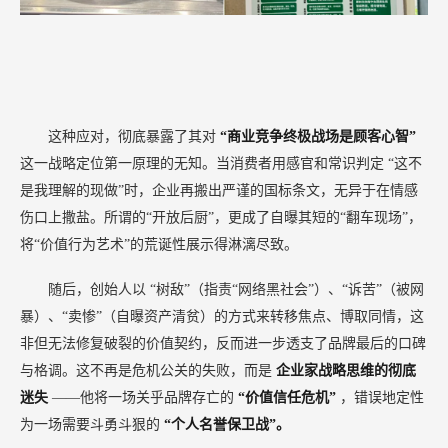
这种应对，彻底暴露了其对
“商业竞争终极战场是顾客心智”
这一战略定位第一原理的无知。当消费者用感官和常识判定
“这不
是我理解的现做”时，企业再搬出严谨的国标条文，无异于在情感
伤口上撒盐。所谓的“开放后厨”，更成了自曝其短的“翻车现场”，
将“价值行为艺术”的荒诞性展示得淋漓尽致。
随后，创始人以
“树敌”（指责“网络黑社会”）、“诉苦”（被网
暴）、“卖惨”（自曝资产清贫）的方式来转移焦点、博取同情，这
非但无法修复破裂的价值契约，反而进一步透支了品牌最后的口碑
与格调。这不再是危机公关的失败，而是
企业家战略思维的彻底
迷失
——他将一场关乎品牌存亡的
“价值信任危机”
，错误地定性
为一场需要斗勇斗狠的
“个人名誉保卫战”。