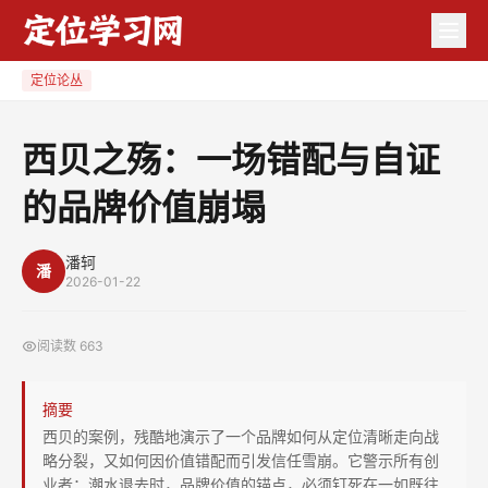
西
贝
之
定位论丛
殇：
一
西贝之殇：一场错配与自证
场
的品牌价值崩塌
错
配
与
潘轲
潘
2026-01-22
自
证
阅读数
663
的
品
摘要
牌
西贝的案例，残酷地演示了一个品牌如何从定位清晰走向战
价
略分裂，又如何因价值错配而引发信任雪崩。它警示所有创
值
业者：潮水退去时，品牌价值的锚点，必须钉死在一如既往