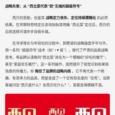
战略失焦：从
“西北菜代表”到“无魂的超级符号”
西贝的悲剧，也是其
战略定力丧失、定位持续模糊化
的必然
结果。在早期特劳特定位咨询协助其明确
“西北菜”定位后，西贝的
后续选择可谓步步自毁长城。
在寻求增长与年轻化的过程中，其聘请的战略操盘手华与华，
用一系列
“超级符号”战术（如“
♥ 莜”），替代了严肃的品类战略
I
思考。将品牌从清晰的“西北菜”进化为一个模糊的“好吃的餐厅”，
甚至“家庭欢乐餐厅”。这一系列操作，固然提升了视觉识别和某些
场景的传播力，却
掏空了品牌的战略内核
。它不再代表一个明
确、有竞争力的品类，而是变成了一个空有知名度的
“空壳”。当顾
客被问及“西贝是什么？去西贝吃什么？”，答案变得模糊不清。