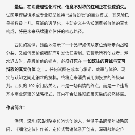
最后，在消费理性化时代，信息不对称的红利正在快速消失。
试图用模糊话术或专业壁垒维持
“溢价幻觉”的商业模式，其风险已
呈指数级上升。真诚的透明化，主动定义并告知消费者价值的真实
构成，将是未来品牌建立信任的核心路径。
西贝的案例，残酷地演示了一个品牌如何从定位清晰走向战略
分裂，又如何因价值错配而引发信任雪崩。它警示所有创业者：潮
水退去时，品牌价值的锚点，必须钉死在
一如既往的真诚与无可
辩驳的真实价值
之上。任何试图在成本与承诺、效率与体验、现
实与认知之间走钢丝的投机，终将迎来消费者用脚投票的终极审
判。西贝的
家门店关闭，不是一场舆情的终点，而是一个违背
102
基本商业逻辑的战略模式，其内在合法性彻底覆灭后的必然终局。
作者简介：
潘轲，深圳顺知战略定位咨询创始人，兰湘子品牌常年战略顾
问，《细化定位》作者，定位式营销体系开创者，深研战略定位