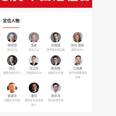
定位人物
特劳特
里斯
邓德隆
劳拉·里斯
定位之父
定位之父
特劳特全球总裁
里斯合伙人
张云
冯卫东
陈奇峰
江南春
里斯全球合伙人
天图资本CEO
战略定位专家
分众传媒董事局
主席
鲁建华
潘轲
周年洋
战略定位专家
顺知定位咨询创
定位投资专家
始人