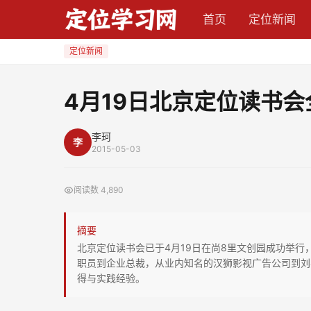
4
首页
定位新闻
月
19
定位新闻
日
北
4月19日北京定位读书
京
定
李珂
李
位
2015-05-03
读
书
阅读数
4,890
会
全
摘要
新
北京定位读书会已于4月19日在尚8里文创园成功举行
启
职员到企业总裁，从业内知名的汉狮影视广告公司到刘
得与实践经验。
动