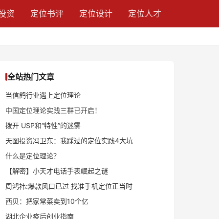
投资
定位书评
定位设计
定位人才
全站热门文章
当信鸽行业遇上定位理论
中国定位理论实践三群已开启！
拨开 USP和“特性”的迷雾
天图投资冯卫东：我踩过的定位实践4大坑
什么是定位理论？
【解密】小天才电话手表崛起之谜
周鸿祎:爆款风口已过 找准手机定位正当时
西贝：把家常菜卖到10个亿
湖北企业疫后创业指南