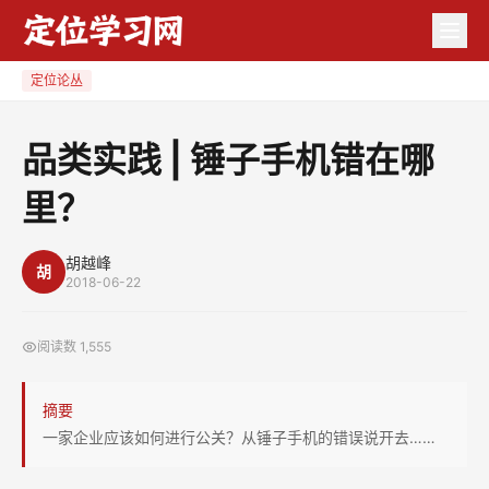
品
类
实
定位论丛
践
|
品类实践 | 锤子手机错在哪
锤
里？
子
手
机
胡越峰
胡
2018-06-22
错
在
阅读数
1,555
哪
里？
摘要
一家企业应该如何进行公关？从锤子手机的错误说开去……