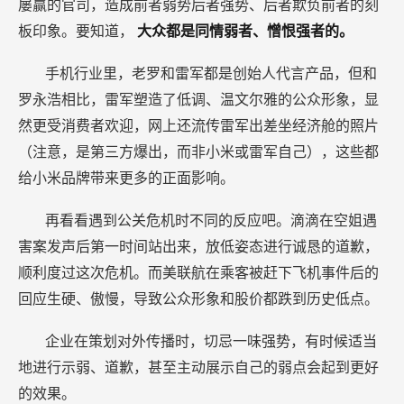
屡赢的官司，造成前者弱势后者强势、后者欺负前者的刻
板印象。要知道，
大众都是同情弱者、憎恨强者的。
手机行业里，老罗和雷军都是创始人代言产品，但和
罗永浩相比，雷军塑造了低调、温文尔雅的公众形象，显
然更受消费者欢迎，网上还流传雷军出差坐经济舱的照片
（注意，是第三方爆出，而非小米或雷军自己），这些都
给小米品牌带来更多的正面影响。
再看看遇到公关危机时不同的反应吧。滴滴在空姐遇
害案发声后第一时间站出来，放低姿态进行诚恳的道歉，
顺利度过这次危机。而美联航在乘客被赶下飞机事件后的
回应生硬、傲慢，导致公众形象和股价都跌到历史低点。
企业在策划对外传播时，切忌一味强势，有时候适当
地进行示弱、道歉，甚至主动展示自己的弱点会起到更好
的效果。