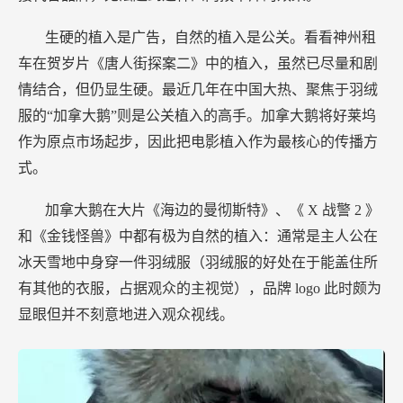
生硬的植入是广告，自然的植入是公关。看看神州租
车在贺岁片《唐人街探案二》中的植入，虽然已尽量和剧
情结合，但仍显生硬。最近几年在中国大热、聚焦于羽绒
服的“加拿大鹅”则是公关植入的高手。加拿大鹅将好莱坞
作为原点市场起步，因此把电影植入作为最核心的传播方
式。
加拿大鹅在大片《海边的曼彻斯特》、《
X
战警
2
》
和《金钱怪兽》中都有极为自然的植入：通常是主人公在
冰天雪地中身穿一件羽绒服（羽绒服的好处在于能盖住所
有其他的衣服，占据观众的主视觉），品牌
logo
此时颇为
显眼但并不刻意地进入观众视线。