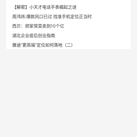
【解密】小天才电话手表崛起之谜
周鸿祎:爆款风口已过 找准手机定位正当时
西贝：把家常菜卖到10个亿
湖北企业疫后创业指南
雅迪“更高端”定位如何落地（二）
同栏目文章
一整根的“根本问题”，不是产品，是名字
喜之郎VS溜溜梅：一场经典的新老品类对决 ——从定位理
论看果冻行业的“山寨”与“革命”
吴修利：为1亿山东人重新定位，山东人必看
辛敏琦：生意越来越难做，如何找到新的增长市场？
设计与定位的关系： 视觉不是装饰，是战略的“第一印象”