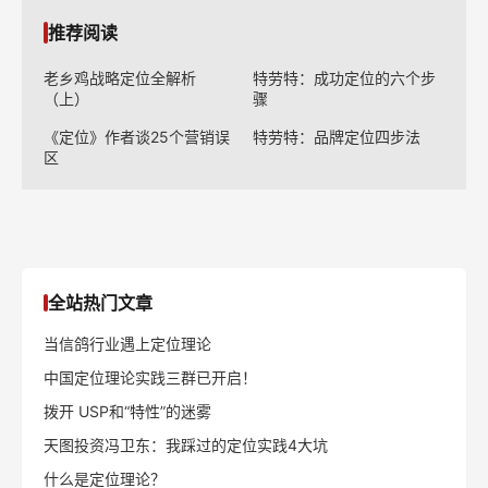
推荐阅读
老乡鸡战略定位全解析
特劳特：成功定位的六个步
（上）
骤
《定位》作者谈25个营销误
特劳特：品牌定位四步法
区
全站热门文章
当信鸽行业遇上定位理论
中国定位理论实践三群已开启！
拨开 USP和“特性”的迷雾
天图投资冯卫东：我踩过的定位实践4大坑
什么是定位理论？